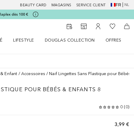
FR
NL
BEAUTY CARD
MAGASINS
SERVICE CLIENT
laplex dès 100 €
Vers Ma Li
Vers le Storefinder
Vers Mon Compte
Vers
É
LIFESTYLE
DOUGLAS COLLECTION
OFFRES
menu
r SANTÉ le menu
Ouvrir LIFESTYLE le menu
Ouvrir DOUGLAS COLLECTION le menu
Ouvrir OFFRES
& Enfant
Accessoires
Naif Lingettes Sans Plastique pour Bébés 
ASTIQUE POUR BÉBÉS & ENFANTS 8
0
(
0
)
3,99 €