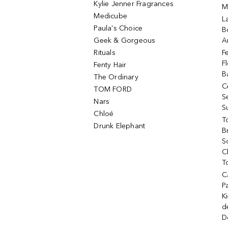
Kylie Jenner Fragrances
M
Medicube
L
Paula's Choice
B
Geek & Gorgeous
A
Rituals
F
F
Fenty Hair
B
The Ordinary
C
TOM FORD
S
Nars
S
Chloé
T
Drunk Elephant
B
S
C
T
C
P
K
d
D