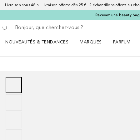
Livraison sous 48 h | Livraison offerte dès 25 € | 2 échantillons offerts au choi
Recevez une beauty bag 
Retourner
Effectuer la recherche
NOUVEAUTÉS & TENDANCES
MARQUES
PARFUM
Ouvrir NOUVEAUTÉS & TENDANCES le menu
Ouvrir MARQUES le menu
Ouvrir PARF