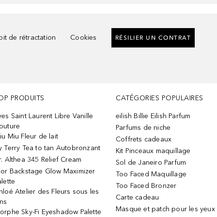
it de rétractation
Cookies
RÉSILIER UN CONTRAT
OP PRODUITS
CATÉGORIES POPULAIRES
ves Saint Laurent Libre Vanille
eilish Billie Eilish Parfum
outure
Parfums de niche
iu Miu Fleur de lait
Coffrets cadeaux
y Terry Tea to tan Autobronzant
Kit Pinceaux maquillage
r. Althea 345 Relief Cream
Sol de Janeiro Parfum
ior Backstage Glow Maximizer
Too Faced Maquillage
alette
Too Faced Bronzer
hloé Atelier des Fleurs sous les
Carte cadeau
ins
Masque et patch pour les yeux
orphe Sky-Fi Eyeshadow Palette