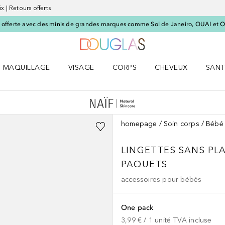
x | Retours offerts
offerte avec des minis de grandes marques comme Sol de Janeiro, OUAI et O
Vers l'accueil Nocibé
MAQUILLAGE
VISAGE
CORPS
CHEVEUX
SANT
UM le menu
Ouvrir MAQUILLAGE le menu
Ouvrir VISAGE le menu
Ouvrir CORPS le menu
Ouvrir CHEVEUX le 
Ouvri
homepage
Soin corps
Bébé 
LINGETTES SANS PL
PAQUETS
accessoires pour bébés
One pack
3,99 €
 / 
1
unité
TVA incluse