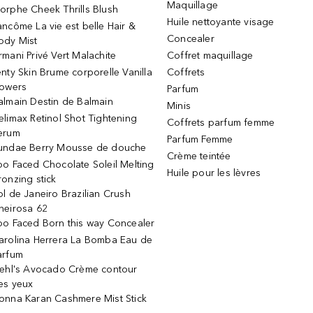
Maquillage
orphe Cheek Thrills Blush
Huile nettoyante visage
ancôme La vie est belle Hair &
Concealer
ody Mist
rmani Privé Vert Malachite
Coffret maquillage
enty Skin Brume corporelle Vanilla
Coffrets
lowers
Parfum
almain Destin de Balmain
Minis
elimax Retinol Shot Tightening
Coffrets parfum femme
erum
Parfum Femme
undae Berry Mousse de douche
Crème teintée
oo Faced Chocolate Soleil Melting
Huile pour les lèvres
ronzing stick
ol de Janeiro Brazilian Crush
heirosa 62
oo Faced Born this way Concealer
arolina Herrera La Bomba Eau de
arfum
iehl's Avocado Crème contour
es yeux
onna Karan Cashmere Mist Stick