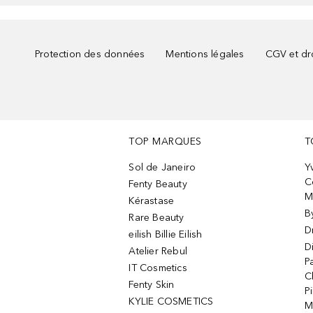
Protection des données
Mentions légales
CGV et dro
TOP MARQUES
T
Sol de Janeiro
Y
C
Fenty Beauty
M
Kérastase
B
Rare Beauty
D
eilish Billie Eilish
D
Atelier Rebul
P
IT Cosmetics
C
Fenty Skin
P
KYLIE COSMETICS
M