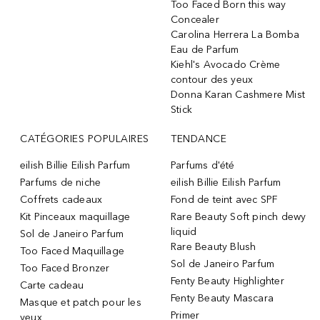
Too Faced Born this way
Concealer
Carolina Herrera La Bomba
Eau de Parfum
Kiehl's Avocado Crème
contour des yeux
Donna Karan Cashmere Mist
Stick
CATÉGORIES POPULAIRES
TENDANCE
eilish Billie Eilish Parfum
Parfums d'été
Parfums de niche
eilish Billie Eilish Parfum
Coffrets cadeaux
Fond de teint avec SPF
Kit Pinceaux maquillage
Rare Beauty Soft pinch dewy
liquid
Sol de Janeiro Parfum
Rare Beauty Blush
Too Faced Maquillage
Sol de Janeiro Parfum
Too Faced Bronzer
Fenty Beauty Highlighter
Carte cadeau
Fenty Beauty Mascara
Masque et patch pour les
Primer
yeux