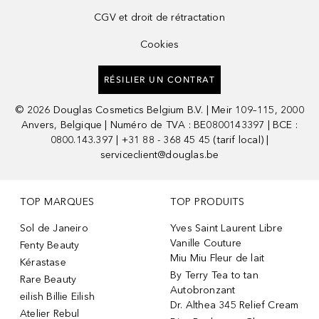
CGV et droit de rétractation
Cookies
RÉSILIER UN CONTRAT
©
2026
Douglas Cosmetics Belgium B.V. | Meir 109–115, 2000
Anvers, Belgique | Numéro de TVA : BE0800143397 | BCE :
0800.143.397 | +31 88 - 368 45 45 (tarif local) |
serviceclient@douglas.be
TOP MARQUES
TOP PRODUITS
Sol de Janeiro
Yves Saint Laurent Libre
Vanille Couture
Fenty Beauty
Miu Miu Fleur de lait
Kérastase
By Terry Tea to tan
Rare Beauty
Autobronzant
eilish Billie Eilish
Dr. Althea 345 Relief Cream
Atelier Rebul