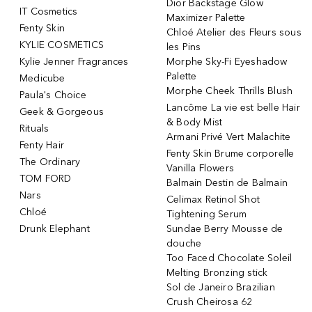
Dior Backstage Glow
IT Cosmetics
Maximizer Palette
Fenty Skin
Chloé Atelier des Fleurs sous
KYLIE COSMETICS
les Pins
Kylie Jenner Fragrances
Morphe Sky-Fi Eyeshadow
Palette
Medicube
Morphe Cheek Thrills Blush
Paula's Choice
Lancôme La vie est belle Hair
Geek & Gorgeous
& Body Mist
Rituals
Armani Privé Vert Malachite
Fenty Hair
Fenty Skin Brume corporelle
The Ordinary
Vanilla Flowers
TOM FORD
Balmain Destin de Balmain
Nars
Celimax Retinol Shot
Chloé
Tightening Serum
Drunk Elephant
Sundae Berry Mousse de
douche
Too Faced Chocolate Soleil
Melting Bronzing stick
Sol de Janeiro Brazilian
Crush Cheirosa 62