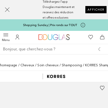
Téléchargez l'app
[navigation.slideout.screenreader]
Douglas maintenant et
AFFICHER
recevez des réduction
et offres exclusives
Shopping Sunday | Prix ronds sur TOUT
Vers l'accueil Nocibé
Vers Ma Li
Ouvrir le menu
Vers Mon Compte
Vers
Menu
Retourner
Effectuer la recherche
homepage
Cheveux
Soin cheveux
Shampooing
KORRES Shamp