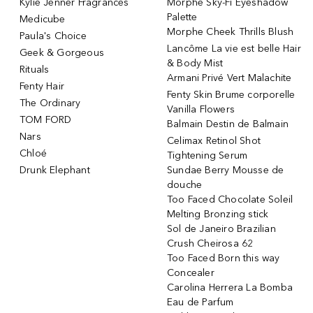
Kylie Jenner Fragrances
Morphe Sky-Fi Eyeshadow
Palette
Medicube
Morphe Cheek Thrills Blush
Paula's Choice
Lancôme La vie est belle Hair
Geek & Gorgeous
& Body Mist
Rituals
Armani Privé Vert Malachite
Fenty Hair
Fenty Skin Brume corporelle
The Ordinary
Vanilla Flowers
TOM FORD
Balmain Destin de Balmain
Nars
Celimax Retinol Shot
Chloé
Tightening Serum
Drunk Elephant
Sundae Berry Mousse de
douche
Too Faced Chocolate Soleil
Melting Bronzing stick
Sol de Janeiro Brazilian
Crush Cheirosa 62
Too Faced Born this way
Concealer
Carolina Herrera La Bomba
Eau de Parfum