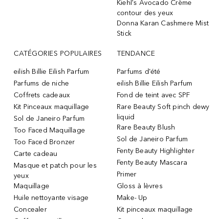
Kiehl's Avocado Crème
contour des yeux
Donna Karan Cashmere Mist
Stick
CATÉGORIES POPULAIRES
TENDANCE
eilish Billie Eilish Parfum
Parfums d'été
Parfums de niche
eilish Billie Eilish Parfum
Coffrets cadeaux
Fond de teint avec SPF
Kit Pinceaux maquillage
Rare Beauty Soft pinch dewy
liquid
Sol de Janeiro Parfum
Rare Beauty Blush
Too Faced Maquillage
Sol de Janeiro Parfum
Too Faced Bronzer
Fenty Beauty Highlighter
Carte cadeau
Fenty Beauty Mascara
Masque et patch pour les
Primer
yeux
Maquillage
Gloss à lèvres
Huile nettoyante visage
Make- Up
Concealer
Kit pinceaux maquillage