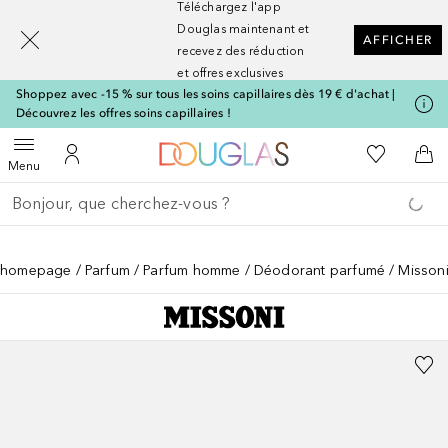
Téléchargez l'app
[navigation.slideout.screenreader]
Douglas maintenant et
AFFICHER
recevez des réduction
et offres exclusives
Shoppez avec -15 % sur tous les soins capillaires dès 19 € d'achat |
Découvrez les offres soins capillaires !
Vers l'accueil Nocibé
Vers Ma Li
Ouvrir le menu
Vers Mon Compte
Vers
Menu
Retourner
Effectuer la recherche
homepage
Parfum
Parfum homme
Déodorant parfumé
Missoni