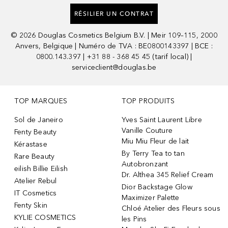
RÉSILIER UN CONTRAT
©
2026
Douglas Cosmetics Belgium B.V. | Meir 109–115, 2000
Anvers, Belgique | Numéro de TVA : BE0800143397 | BCE :
0800.143.397 | +31 88 - 368 45 45 (tarif local) |
serviceclient@douglas.be
TOP MARQUES
TOP PRODUITS
Sol de Janeiro
Yves Saint Laurent Libre
Vanille Couture
Fenty Beauty
Miu Miu Fleur de lait
Kérastase
By Terry Tea to tan
Rare Beauty
Autobronzant
eilish Billie Eilish
Dr. Althea 345 Relief Cream
Atelier Rebul
Dior Backstage Glow
IT Cosmetics
Maximizer Palette
Fenty Skin
Chloé Atelier des Fleurs sous
KYLIE COSMETICS
les Pins