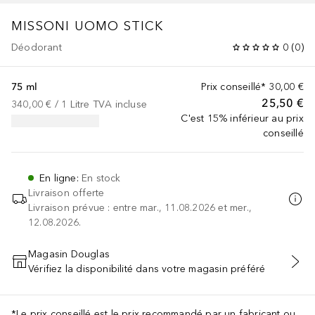
MISSONI UOMO
STICK
Déodorant
0
(
0
)
75 ml
Prix conseillé*
30,00 €
25,50 €
340,00 €
 / 
1
Litre
TVA incluse
C'est 15% inférieur au prix
conseillé
En ligne
:
En stock
Livraison offerte
Livraison prévue : entre mar., 11.08.2026 et mer.,
12.08.2026.
Magasin Douglas
Vérifiez la disponibilité dans votre magasin préféré
AJOUTER AU PANIER
*Le prix conseillé est le prix recommandé par un fabricant ou