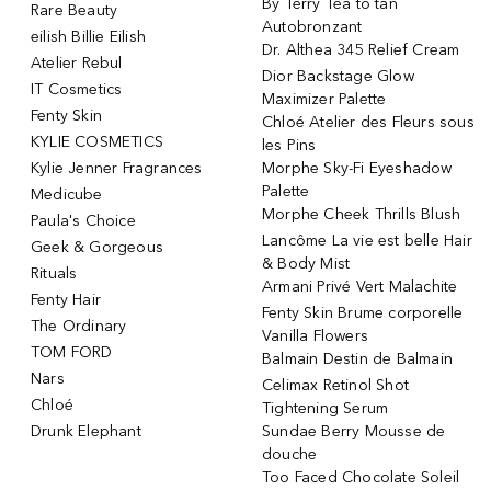
By Terry Tea to tan
Rare Beauty
Autobronzant
eilish Billie Eilish
Dr. Althea 345 Relief Cream
Atelier Rebul
Dior Backstage Glow
IT Cosmetics
Maximizer Palette
Fenty Skin
Chloé Atelier des Fleurs sous
KYLIE COSMETICS
les Pins
Kylie Jenner Fragrances
Morphe Sky-Fi Eyeshadow
Palette
Medicube
Morphe Cheek Thrills Blush
Paula's Choice
Lancôme La vie est belle Hair
Geek & Gorgeous
& Body Mist
Rituals
Armani Privé Vert Malachite
Fenty Hair
Fenty Skin Brume corporelle
The Ordinary
Vanilla Flowers
TOM FORD
Balmain Destin de Balmain
Nars
Celimax Retinol Shot
Chloé
Tightening Serum
Drunk Elephant
Sundae Berry Mousse de
douche
Too Faced Chocolate Soleil