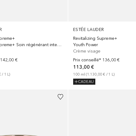
R
ESTÉE LAUDER
Supreme+
Revitalizing Supreme+
Revitalizing Supreme+ Soin régénérant intense réveil éclat
Youth Power
Crème visage
142,00 €
Prix conseillé*
136,00 €
113,00 €
€
 / 
1
L
)
100
ml
 (
1.130,00 €
 / 
1
L
)
CADEAU