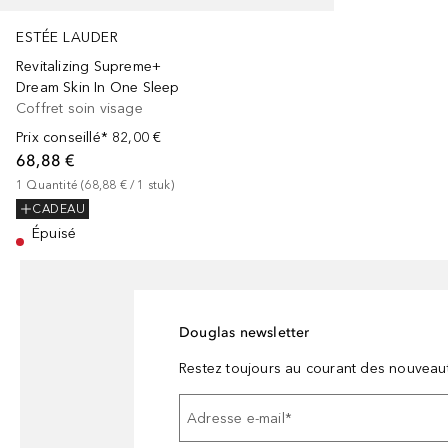
ESTÉE LAUDER
Revitalizing Supreme+
Dream Skin In One Sleep
Coffret soin visage
Prix conseillé*
82,00 €
68,88 €
1
Quantité
 (
68,88 €
 / 
1
stuk
)
CADEAU
Épuisé
Douglas newsletter
Restez toujours au courant des nouveau
Adresse e-mail
*