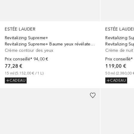
ESTÉE LAUDER
ESTÉE LAUDE
Revitalizing Supreme+
Revitalizing 
Revitalizing Supreme+ Baume yeux révélateur de jeunesse
Crème contour des yeux
Crème de nuit
Prix conseillé*
94,00 €
Prix conseillé*
77,28 €
119,00 €
15
ml
 (
5.152,00 €
 / 
1
L
)
50
ml
 (
2.380,00 
CADEAU
CADEAU