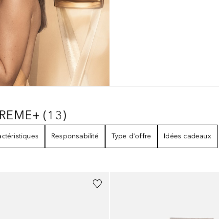
PREME+
(
13
)
SUPREME+
13
RÉSULTATS
ctéristiques
Responsabilité
Type d'offre
Idées cadeaux