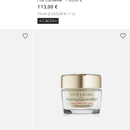
Prix conseillé*
136,00 €
113,00 €
50
ml
 (
2.260,00 €
 / 
1
L
)
CADEAU