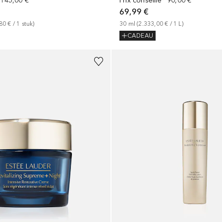
145,00 €
Prix conseillé*
90,00 €
69,99 €
80 €
 / 
1
stuk
)
30
ml
 (
2.333,00 €
 / 
1
L
)
CADEAU