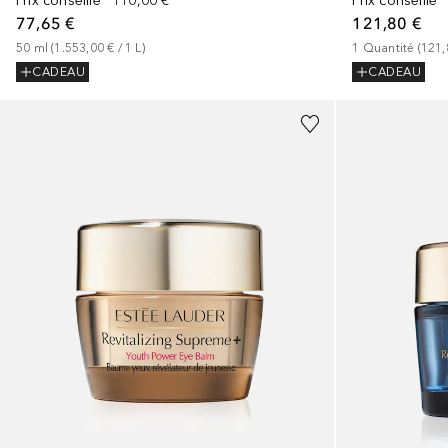
Prix conseillé*
110,00 €
Prix conseillé*
77,65 €
121,80 €
50
ml
 (
1.553,00 €
 / 
1
L
)
1
Quantité
 (
121,
CADEAU
CADEAU