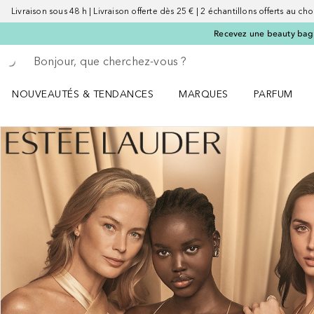
Livraison sous 48 h | Livraison offerte dès 25 € | 2 échantillons offerts au choi
Recevez une beauty bag 
Retourner
Effectuer la recherche
NOUVEAUTÉS & TENDANCES
MARQUES
PARFUM
Ouvrir NOUVEAUTÉS & TENDANCES le menu
Ouvrir MARQUES le menu
Ouvrir PARF