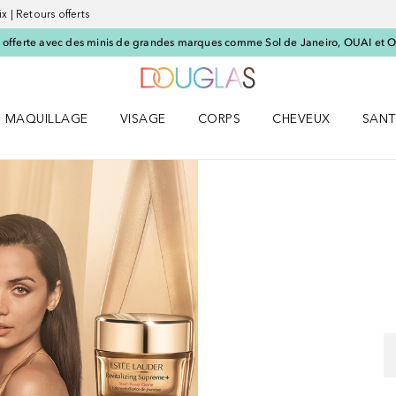
x | Retours offerts
offerte avec des minis de grandes marques comme Sol de Janeiro, OUAI et O
Vers l'accueil Nocibé
MAQUILLAGE
VISAGE
CORPS
CHEVEUX
SANT
UM le menu
Ouvrir MAQUILLAGE le menu
Ouvrir VISAGE le menu
Ouvrir CORPS le menu
Ouvrir CHEVEUX le 
Ouvri