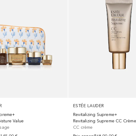
R
ESTÉE LAUDER
Supreme+
Revitalizing Supreme+
sture Value
isage
CC crème