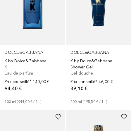
DOLCE&GABBANA
DOLCE&GABBANA
K by Dolce&Gabbana
K by Dolce&Gabbana
K
Shower Gel
Eau de parfum
Gel douche
Prix conseillé*
140,00 €
Prix conseillé*
46,00 €
94,40 €
39,10 €
100
ml
 (
944,00 €
 / 
1
L
)
200
ml
 (
195,50 €
 / 
1
L
)