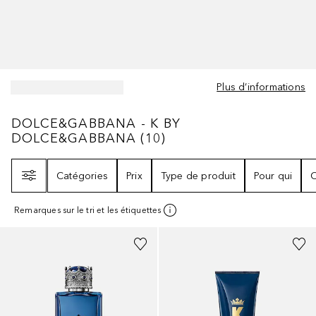
Plus d’informations
DOLCE&GABBANA - K BY DOLCE&GABBA
DOLCE&GABBANA - K BY
DOLCE&GABBANA
(
10
)
Filtre
Catégories
Prix
Type de produit
Pour qui
C
Remarques sur le tri et les étiquettes