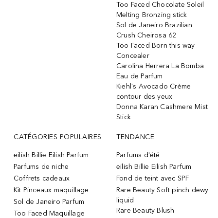
Too Faced Chocolate Soleil
Melting Bronzing stick
Sol de Janeiro Brazilian
Crush Cheirosa 62
Too Faced Born this way
Concealer
Carolina Herrera La Bomba
Eau de Parfum
Kiehl's Avocado Crème
contour des yeux
Donna Karan Cashmere Mist
Stick
CATÉGORIES POPULAIRES
TENDANCE
eilish Billie Eilish Parfum
Parfums d'été
Parfums de niche
eilish Billie Eilish Parfum
Coffrets cadeaux
Fond de teint avec SPF
Kit Pinceaux maquillage
Rare Beauty Soft pinch dewy
liquid
Sol de Janeiro Parfum
Rare Beauty Blush
Too Faced Maquillage