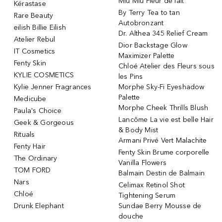
Miu Miu Fleur de lait
Kérastase
By Terry Tea to tan
Rare Beauty
Autobronzant
eilish Billie Eilish
Dr. Althea 345 Relief Cream
Atelier Rebul
Dior Backstage Glow
IT Cosmetics
Maximizer Palette
Fenty Skin
Chloé Atelier des Fleurs sous
KYLIE COSMETICS
les Pins
Kylie Jenner Fragrances
Morphe Sky-Fi Eyeshadow
Palette
Medicube
Morphe Cheek Thrills Blush
Paula's Choice
Lancôme La vie est belle Hair
Geek & Gorgeous
& Body Mist
Rituals
Armani Privé Vert Malachite
Fenty Hair
Fenty Skin Brume corporelle
The Ordinary
Vanilla Flowers
TOM FORD
Balmain Destin de Balmain
Nars
Celimax Retinol Shot
Chloé
Tightening Serum
Drunk Elephant
Sundae Berry Mousse de
douche