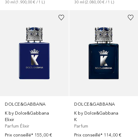
30
ml
 (
1.900,00 €
 / 
1
L
)
30
ml
 (
2.080,00 €
 / 
1
L
)
DOLCE&GABBANA
DOLCE&GABBANA
K by Dolce&Gabbana
K by Dolce&Gabbana
Elixir
K
Parfum Élixir
Parfum
Prix conseillé*
155,00 €
Prix conseillé*
114,00 €