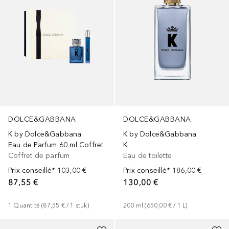
DOLCE&GABBANA
DOLCE&GABBANA
K by Dolce&Gabbana
K by Dolce&Gabbana
Eau de Parfum 60 ml Coffret
K
Coffret de parfum
Eau de toilette
Prix conseillé*
103,00 €
Prix conseillé*
186,00 €
87,55 €
130,00 €
1
Quantité
 (
87,55 €
 / 
1
stuk
)
200
ml
 (
650,00 €
 / 
1
L
)