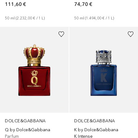
111,60 €
74,70 €
50
ml
 (
2.232,00 €
 / 
1
L
)
50
ml
 (
1.494,00 €
 / 
1
L
)
DOLCE&GABBANA
DOLCE&GABBANA
Q by Dolce&Gabbana
K by Dolce&Gabbana
Parfum
K Intense