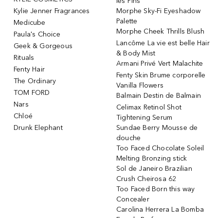
les Pins
Kylie Jenner Fragrances
Morphe Sky-Fi Eyeshadow
Palette
Medicube
Morphe Cheek Thrills Blush
Paula's Choice
Lancôme La vie est belle Hair
Geek & Gorgeous
& Body Mist
Rituals
Armani Privé Vert Malachite
Fenty Hair
Fenty Skin Brume corporelle
The Ordinary
Vanilla Flowers
TOM FORD
Balmain Destin de Balmain
Nars
Celimax Retinol Shot
Chloé
Tightening Serum
Drunk Elephant
Sundae Berry Mousse de
douche
Too Faced Chocolate Soleil
Melting Bronzing stick
Sol de Janeiro Brazilian
Crush Cheirosa 62
Too Faced Born this way
Concealer
Carolina Herrera La Bomba