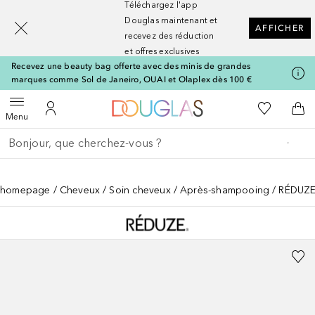
Téléchargez l'app
[navigation.slideout.screenreader]
Douglas maintenant et
AFFICHER
recevez des réduction
et offres exclusives
Recevez une beauty bag offerte avec des minis de grandes
marques comme Sol de Janeiro, OUAI et Olaplex dès 100 €
Vers l'accueil Nocibé
Vers Ma Li
Ouvrir le menu
Vers Mon Compte
Vers
Menu
Retourner
Effectuer la recherche
homepage
Cheveux
Soin cheveux
Après-shampooing
RÉDUZE