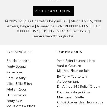
RÉSILIER UN CONTRAT
©
2026
Douglas Cosmetics Belgium B.V. | Meir 109–115, 2000
Anvers, Belgique | Numéro de TVA : BE0800143397 | BCE :
0800.143.397 | +31 88 - 368 45 45 (tarif local) |
serviceclient@douglas.be
TOP MARQUES
TOP PRODUITS
Sol de Janeiro
Yves Saint Laurent Libre
Vanille Couture
Fenty Beauty
Miu Miu Fleur de lait
Kérastase
By Terry Tea to tan
Rare Beauty
Autobronzant
eilish Billie Eilish
Dr. Althea 345 Relief Cream
Atelier Rebul
Dior Backstage Glow
IT Cosmetics
Maximizer Palette
Fenty Skin
Chloé Atelier des Fleurs sous
KYLIE COSMETICS