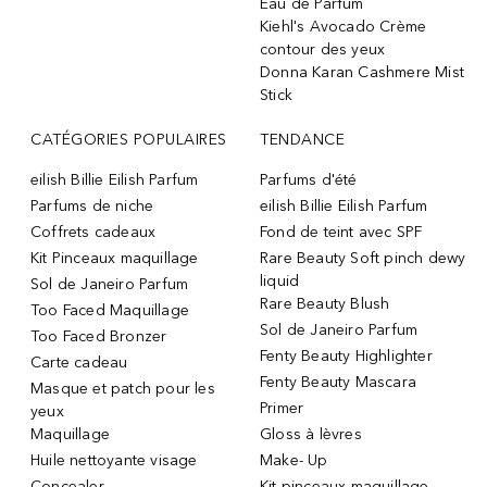
Eau de Parfum
Kiehl's Avocado Crème
contour des yeux
Donna Karan Cashmere Mist
Stick
CATÉGORIES POPULAIRES
TENDANCE
eilish Billie Eilish Parfum
Parfums d'été
Parfums de niche
eilish Billie Eilish Parfum
Coffrets cadeaux
Fond de teint avec SPF
Kit Pinceaux maquillage
Rare Beauty Soft pinch dewy
liquid
Sol de Janeiro Parfum
Rare Beauty Blush
Too Faced Maquillage
Sol de Janeiro Parfum
Too Faced Bronzer
Fenty Beauty Highlighter
Carte cadeau
Fenty Beauty Mascara
Masque et patch pour les
Primer
yeux
Maquillage
Gloss à lèvres
Huile nettoyante visage
Make- Up
Concealer
Kit pinceaux maquillage