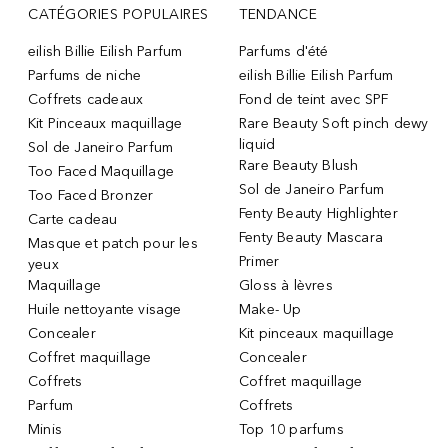
CATÉGORIES POPULAIRES
TENDANCE
eilish Billie Eilish Parfum
Parfums d'été
Parfums de niche
eilish Billie Eilish Parfum
Coffrets cadeaux
Fond de teint avec SPF
Kit Pinceaux maquillage
Rare Beauty Soft pinch dewy
liquid
Sol de Janeiro Parfum
Rare Beauty Blush
Too Faced Maquillage
Sol de Janeiro Parfum
Too Faced Bronzer
Fenty Beauty Highlighter
Carte cadeau
Fenty Beauty Mascara
Masque et patch pour les
Primer
yeux
Maquillage
Gloss à lèvres
Huile nettoyante visage
Make- Up
Concealer
Kit pinceaux maquillage
Coffret maquillage
Concealer
Coffrets
Coffret maquillage
Parfum
Coffrets
Minis
Top 10 parfums