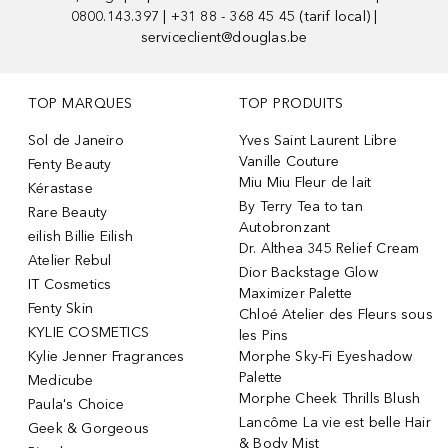
0800.143.397 | +31 88 - 368 45 45 (tarif local) |
serviceclient@douglas.be
TOP MARQUES
TOP PRODUITS
Sol de Janeiro
Yves Saint Laurent Libre
Vanille Couture
Fenty Beauty
Miu Miu Fleur de lait
Kérastase
By Terry Tea to tan
Rare Beauty
Autobronzant
eilish Billie Eilish
Dr. Althea 345 Relief Cream
Atelier Rebul
Dior Backstage Glow
IT Cosmetics
Maximizer Palette
Fenty Skin
Chloé Atelier des Fleurs sous
KYLIE COSMETICS
les Pins
Kylie Jenner Fragrances
Morphe Sky-Fi Eyeshadow
Palette
Medicube
Morphe Cheek Thrills Blush
Paula's Choice
Lancôme La vie est belle Hair
Geek & Gorgeous
& Body Mist