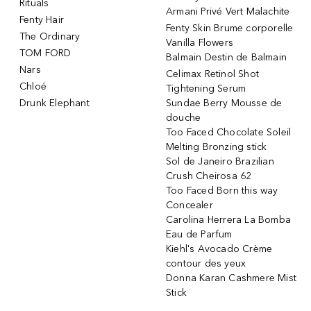
Rituals
Armani Privé Vert Malachite
Fenty Hair
Fenty Skin Brume corporelle
The Ordinary
Vanilla Flowers
TOM FORD
Balmain Destin de Balmain
Nars
Celimax Retinol Shot
Chloé
Tightening Serum
Drunk Elephant
Sundae Berry Mousse de
douche
Too Faced Chocolate Soleil
Melting Bronzing stick
Sol de Janeiro Brazilian
Crush Cheirosa 62
Too Faced Born this way
Concealer
Carolina Herrera La Bomba
Eau de Parfum
Kiehl's Avocado Crème
contour des yeux
Donna Karan Cashmere Mist
Stick