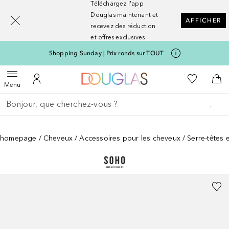
Téléchargez l'app
[navigation.slideout.screenreader]
Douglas maintenant et
AFFICHER
recevez des réduction
et offres exclusives
Shopping Sunday | Prix ronds sur TOUT
Vers l'accueil Nocibé
Vers Ma Li
Ouvrir le menu
Vers Mon Compte
Vers
Menu
Retourner
Effectuer la recherche
homepage
Cheveux
Accessoires pour les cheveux
Serre-têtes