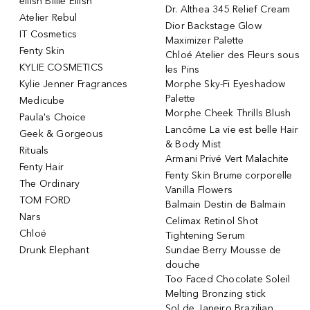
eilish Billie Eilish
Dr. Althea 345 Relief Cream
Atelier Rebul
Dior Backstage Glow
IT Cosmetics
Maximizer Palette
Fenty Skin
Chloé Atelier des Fleurs sous
KYLIE COSMETICS
les Pins
Kylie Jenner Fragrances
Morphe Sky-Fi Eyeshadow
Palette
Medicube
Morphe Cheek Thrills Blush
Paula's Choice
Lancôme La vie est belle Hair
Geek & Gorgeous
& Body Mist
Rituals
Armani Privé Vert Malachite
Fenty Hair
Fenty Skin Brume corporelle
The Ordinary
Vanilla Flowers
TOM FORD
Balmain Destin de Balmain
Nars
Celimax Retinol Shot
Chloé
Tightening Serum
Drunk Elephant
Sundae Berry Mousse de
douche
Too Faced Chocolate Soleil
Melting Bronzing stick
Sol de Janeiro Brazilian