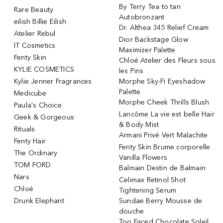
By Terry Tea to tan
Rare Beauty
Autobronzant
eilish Billie Eilish
Dr. Althea 345 Relief Cream
Atelier Rebul
Dior Backstage Glow
IT Cosmetics
Maximizer Palette
Fenty Skin
Chloé Atelier des Fleurs sous
KYLIE COSMETICS
les Pins
Kylie Jenner Fragrances
Morphe Sky-Fi Eyeshadow
Palette
Medicube
Morphe Cheek Thrills Blush
Paula's Choice
Lancôme La vie est belle Hair
Geek & Gorgeous
& Body Mist
Rituals
Armani Privé Vert Malachite
Fenty Hair
Fenty Skin Brume corporelle
The Ordinary
Vanilla Flowers
TOM FORD
Balmain Destin de Balmain
Nars
Celimax Retinol Shot
Chloé
Tightening Serum
Drunk Elephant
Sundae Berry Mousse de
douche
Too Faced Chocolate Soleil