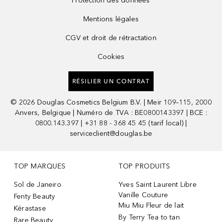
Protection des données
Mentions légales
CGV et droit de rétractation
Cookies
RÉSILIER UN CONTRAT
©
2026
Douglas Cosmetics Belgium B.V. | Meir 109–115, 2000
Anvers, Belgique | Numéro de TVA : BE0800143397 | BCE :
0800.143.397 | +31 88 - 368 45 45 (tarif local) |
serviceclient@douglas.be
TOP MARQUES
TOP PRODUITS
Sol de Janeiro
Yves Saint Laurent Libre
Vanille Couture
Fenty Beauty
Miu Miu Fleur de lait
Kérastase
By Terry Tea to tan
Rare Beauty