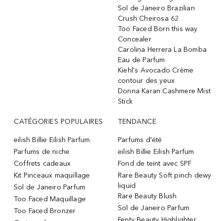
Sol de Janeiro Brazilian
Crush Cheirosa 62
Too Faced Born this way
Concealer
Carolina Herrera La Bomba
Eau de Parfum
Kiehl's Avocado Crème
contour des yeux
Donna Karan Cashmere Mist
Stick
CATÉGORIES POPULAIRES
TENDANCE
eilish Billie Eilish Parfum
Parfums d'été
Parfums de niche
eilish Billie Eilish Parfum
Coffrets cadeaux
Fond de teint avec SPF
Kit Pinceaux maquillage
Rare Beauty Soft pinch dewy
liquid
Sol de Janeiro Parfum
Rare Beauty Blush
Too Faced Maquillage
Sol de Janeiro Parfum
Too Faced Bronzer
Fenty Beauty Highlighter