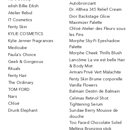
Autobronzant
eilish Billie Eilish
Dr. Althea 345 Relief Cream
Atelier Rebul
Dior Backstage Glow
IT Cosmetics
Maximizer Palette
Fenty Skin
Chloé Atelier des Fleurs sous
KYLIE COSMETICS
les Pins
Kylie Jenner Fragrances
Morphe Sky-Fi Eyeshadow
Palette
Medicube
Morphe Cheek Thrills Blush
Paula's Choice
Lancôme La vie est belle Hair
Geek & Gorgeous
& Body Mist
Rituals
Armani Privé Vert Malachite
Fenty Hair
Fenty Skin Brume corporelle
The Ordinary
Vanilla Flowers
TOM FORD
Balmain Destin de Balmain
Nars
Celimax Retinol Shot
Chloé
Tightening Serum
Drunk Elephant
Sundae Berry Mousse de
douche
Too Faced Chocolate Soleil
Melting Bronzing stick