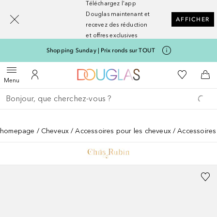
Téléchargez l'app
[navigation.slideout.screenreader]
Douglas maintenant et
AFFICHER
recevez des réduction
et offres exclusives
Shopping Sunday | Prix ronds sur TOUT
Vers l'accueil Nocibé
Vers Ma Li
Ouvrir le menu
Vers Mon Compte
Vers
Menu
Retourner
Effectuer la recherche
homepage
Cheveux
Accessoires pour les cheveux
Accessoires