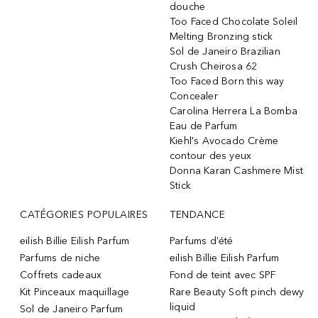
douche
Too Faced Chocolate Soleil
Melting Bronzing stick
Sol de Janeiro Brazilian
Crush Cheirosa 62
Too Faced Born this way
Concealer
Carolina Herrera La Bomba
Eau de Parfum
Kiehl's Avocado Crème
contour des yeux
Donna Karan Cashmere Mist
Stick
CATÉGORIES POPULAIRES
TENDANCE
eilish Billie Eilish Parfum
Parfums d'été
Parfums de niche
eilish Billie Eilish Parfum
Coffrets cadeaux
Fond de teint avec SPF
Kit Pinceaux maquillage
Rare Beauty Soft pinch dewy
liquid
Sol de Janeiro Parfum