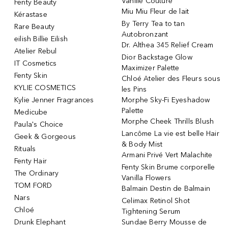
Vanille Couture
Fenty Beauty
Miu Miu Fleur de lait
Kérastase
By Terry Tea to tan
Rare Beauty
Autobronzant
eilish Billie Eilish
Dr. Althea 345 Relief Cream
Atelier Rebul
Dior Backstage Glow
IT Cosmetics
Maximizer Palette
Fenty Skin
Chloé Atelier des Fleurs sous
KYLIE COSMETICS
les Pins
Kylie Jenner Fragrances
Morphe Sky-Fi Eyeshadow
Palette
Medicube
Morphe Cheek Thrills Blush
Paula's Choice
Lancôme La vie est belle Hair
Geek & Gorgeous
& Body Mist
Rituals
Armani Privé Vert Malachite
Fenty Hair
Fenty Skin Brume corporelle
The Ordinary
Vanilla Flowers
TOM FORD
Balmain Destin de Balmain
Nars
Celimax Retinol Shot
Chloé
Tightening Serum
Drunk Elephant
Sundae Berry Mousse de