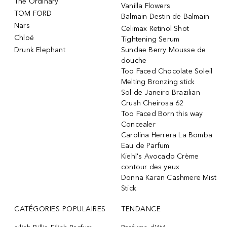
The Ordinary
Vanilla Flowers
TOM FORD
Balmain Destin de Balmain
Nars
Celimax Retinol Shot
Chloé
Tightening Serum
Drunk Elephant
Sundae Berry Mousse de
douche
Too Faced Chocolate Soleil
Melting Bronzing stick
Sol de Janeiro Brazilian
Crush Cheirosa 62
Too Faced Born this way
Concealer
Carolina Herrera La Bomba
Eau de Parfum
Kiehl's Avocado Crème
contour des yeux
Donna Karan Cashmere Mist
Stick
CATÉGORIES POPULAIRES
TENDANCE