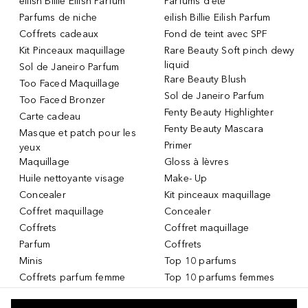
eilish Billie Eilish Parfum
Parfums d'été
Parfums de niche
eilish Billie Eilish Parfum
Coffrets cadeaux
Fond de teint avec SPF
Kit Pinceaux maquillage
Rare Beauty Soft pinch dewy
liquid
Sol de Janeiro Parfum
Rare Beauty Blush
Too Faced Maquillage
Sol de Janeiro Parfum
Too Faced Bronzer
Fenty Beauty Highlighter
Carte cadeau
Fenty Beauty Mascara
Masque et patch pour les
Primer
yeux
Maquillage
Gloss à lèvres
Huile nettoyante visage
Make- Up
Concealer
Kit pinceaux maquillage
Coffret maquillage
Concealer
Coffrets
Coffret maquillage
Parfum
Coffrets
Minis
Top 10 parfums
Coffrets parfum femme
Top 10 parfums femmes
Parfum Femme
Top 10 parfums hommes