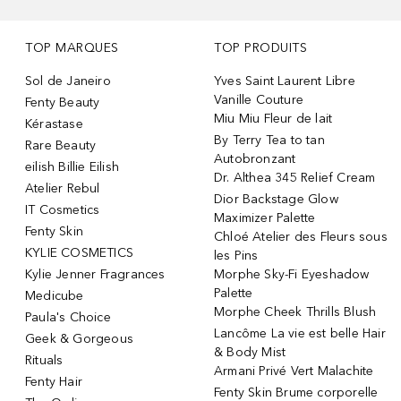
TOP MARQUES
TOP PRODUITS
Sol de Janeiro
Yves Saint Laurent Libre
Vanille Couture
Fenty Beauty
Miu Miu Fleur de lait
Kérastase
By Terry Tea to tan
Rare Beauty
Autobronzant
eilish Billie Eilish
Dr. Althea 345 Relief Cream
Atelier Rebul
Dior Backstage Glow
IT Cosmetics
Maximizer Palette
Fenty Skin
Chloé Atelier des Fleurs sous
KYLIE COSMETICS
les Pins
Kylie Jenner Fragrances
Morphe Sky-Fi Eyeshadow
Palette
Medicube
Morphe Cheek Thrills Blush
Paula's Choice
Lancôme La vie est belle Hair
Geek & Gorgeous
& Body Mist
Rituals
Armani Privé Vert Malachite
Fenty Hair
Fenty Skin Brume corporelle