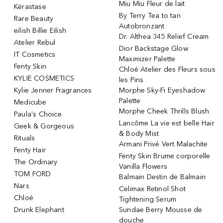
Miu Miu Fleur de lait
Kérastase
By Terry Tea to tan
Rare Beauty
Autobronzant
eilish Billie Eilish
Dr. Althea 345 Relief Cream
Atelier Rebul
Dior Backstage Glow
IT Cosmetics
Maximizer Palette
Fenty Skin
Chloé Atelier des Fleurs sous
KYLIE COSMETICS
les Pins
Kylie Jenner Fragrances
Morphe Sky-Fi Eyeshadow
Palette
Medicube
Morphe Cheek Thrills Blush
Paula's Choice
Lancôme La vie est belle Hair
Geek & Gorgeous
& Body Mist
Rituals
Armani Privé Vert Malachite
Fenty Hair
Fenty Skin Brume corporelle
The Ordinary
Vanilla Flowers
TOM FORD
Balmain Destin de Balmain
Nars
Celimax Retinol Shot
Chloé
Tightening Serum
Drunk Elephant
Sundae Berry Mousse de
douche