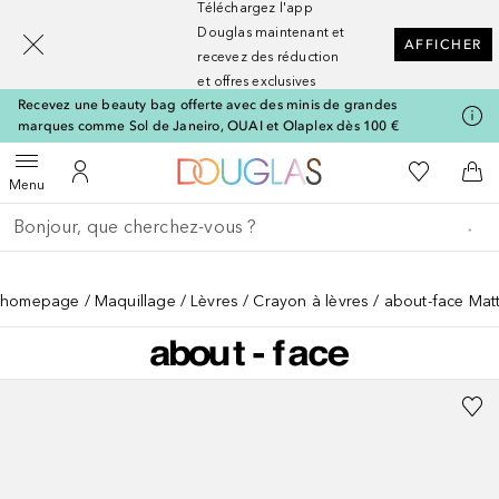
Téléchargez l'app
[navigation.slideout.screenreader]
Douglas maintenant et
AFFICHER
recevez des réduction
et offres exclusives
Recevez une beauty bag offerte avec des minis de grandes
marques comme Sol de Janeiro, OUAI et Olaplex dès 100 €
Vers l'accueil Nocibé
Vers Ma Li
Ouvrir le menu
Vers Mon Compte
Vers
Menu
Retourner
Effectuer la recherche
homepage
Maquillage
Lèvres
Crayon à lèvres
about-face Matt