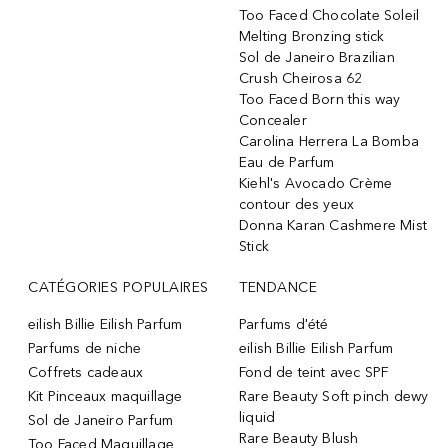
Too Faced Chocolate Soleil
Melting Bronzing stick
Sol de Janeiro Brazilian
Crush Cheirosa 62
Too Faced Born this way
Concealer
Carolina Herrera La Bomba
Eau de Parfum
Kiehl's Avocado Crème
contour des yeux
Donna Karan Cashmere Mist
Stick
CATÉGORIES POPULAIRES
TENDANCE
eilish Billie Eilish Parfum
Parfums d'été
Parfums de niche
eilish Billie Eilish Parfum
Coffrets cadeaux
Fond de teint avec SPF
Kit Pinceaux maquillage
Rare Beauty Soft pinch dewy
liquid
Sol de Janeiro Parfum
Rare Beauty Blush
Too Faced Maquillage