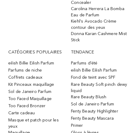
Concealer
Carolina Herrera La Bomba
Eau de Parfum
Kiehl's Avocado Crème
contour des yeux
Donna Karan Cashmere Mist
Stick
CATÉGORIES POPULAIRES
TENDANCE
eilish Billie Eilish Parfum
Parfums d'été
Parfums de niche
eilish Billie Eilish Parfum
Coffrets cadeaux
Fond de teint avec SPF
Kit Pinceaux maquillage
Rare Beauty Soft pinch dewy
liquid
Sol de Janeiro Parfum
Rare Beauty Blush
Too Faced Maquillage
Sol de Janeiro Parfum
Too Faced Bronzer
Fenty Beauty Highlighter
Carte cadeau
Fenty Beauty Mascara
Masque et patch pour les
Primer
yeux
Maquillage
Gloss à lèvres