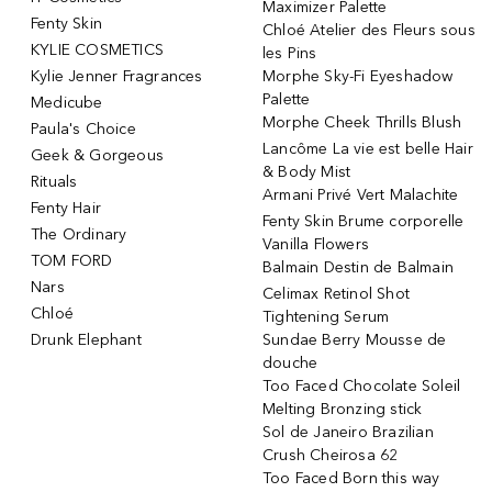
Maximizer Palette
Fenty Skin
Chloé Atelier des Fleurs sous
KYLIE COSMETICS
les Pins
Kylie Jenner Fragrances
Morphe Sky-Fi Eyeshadow
Palette
Medicube
Morphe Cheek Thrills Blush
Paula's Choice
Lancôme La vie est belle Hair
Geek & Gorgeous
& Body Mist
Rituals
Armani Privé Vert Malachite
Fenty Hair
Fenty Skin Brume corporelle
The Ordinary
Vanilla Flowers
TOM FORD
Balmain Destin de Balmain
Nars
Celimax Retinol Shot
Chloé
Tightening Serum
Drunk Elephant
Sundae Berry Mousse de
douche
Too Faced Chocolate Soleil
Melting Bronzing stick
Sol de Janeiro Brazilian
Crush Cheirosa 62
Too Faced Born this way