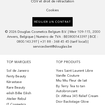
CGV et droit de rétractation
Cookies
RÉSILIER UN CONTRAT
©
2026
Douglas Cosmetics Belgium B.V. | Meir 109–115, 2000
Anvers, Belgique | Numéro de TVA : BE0800143397 | BCE :
0800.143.397 | +31 88 - 368 45 45 (tarif local) |
serviceclient@douglas.be
TOP MARQUES
TOP PRODUITS
Sol de Janeiro
Yves Saint Laurent Libre
Vanille Couture
Fenty Beauty
Miu Miu Fleur de lait
Kérastase
By Terry Tea to tan
Rare Beauty
Autobronzant
eilish Billie Eilish
Dr. Althea 345 Relief Cream
Atelier Rebul
Dior Backstage Glow
IT Cosmetics