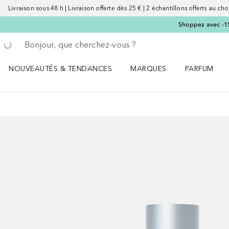
Livraison sous 48 h | Livraison offerte dès 25 € | 2 échantillons offerts au choi
Shoppez avec -15 %
Retourner
Effectuer la recherche
NOUVEAUTÉS & TENDANCES
MARQUES
PARFUM
Ouvrir NOUVEAUTÉS & TENDANCES le menu
Ouvrir MARQUES le menu
Ouvrir PARF