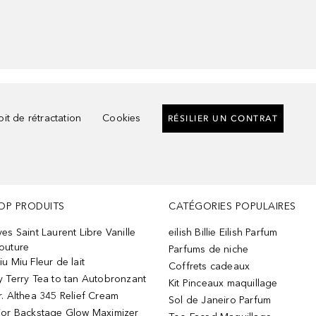
it de rétractation
Cookies
RÉSILIER UN CONTRAT
OP PRODUITS
CATÉGORIES POPULAIRES
ves Saint Laurent Libre Vanille
eilish Billie Eilish Parfum
outure
Parfums de niche
iu Miu Fleur de lait
Coffrets cadeaux
y Terry Tea to tan Autobronzant
Kit Pinceaux maquillage
r. Althea 345 Relief Cream
Sol de Janeiro Parfum
ior Backstage Glow Maximizer