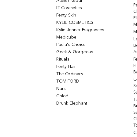
Atelier Rebul
P
IT Cosmetics
C
Fenty Skin
P
KYLIE COSMETICS
M
Kylie Jenner Fragrances
M
Medicube
L
Paula's Choice
B
Geek & Gorgeous
A
Rituals
F
F
Fenty Hair
B
The Ordinary
C
TOM FORD
S
Nars
S
Chloé
T
Drunk Elephant
B
S
C
T
C