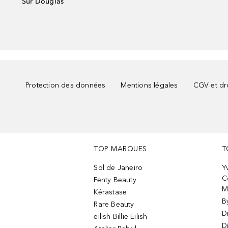
Sur Douglas
Protection des données
Mentions légales
CGV et dro
TOP MARQUES
T
Sol de Janeiro
Y
C
Fenty Beauty
M
Kérastase
B
Rare Beauty
D
eilish Billie Eilish
D