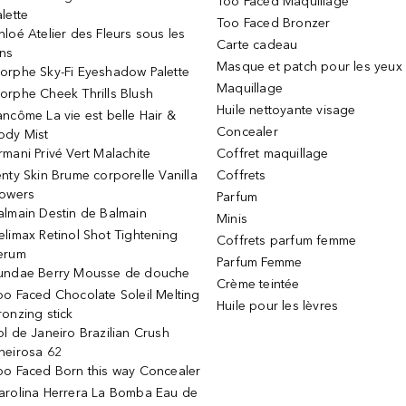
Too Faced Maquillage
alette
Too Faced Bronzer
hloé Atelier des Fleurs sous les
Carte cadeau
ins
Masque et patch pour les yeux
orphe Sky-Fi Eyeshadow Palette
Maquillage
orphe Cheek Thrills Blush
Huile nettoyante visage
ancôme La vie est belle Hair &
Concealer
ody Mist
rmani Privé Vert Malachite
Coffret maquillage
enty Skin Brume corporelle Vanilla
Coffrets
lowers
Parfum
almain Destin de Balmain
Minis
elimax Retinol Shot Tightening
Coffrets parfum femme
erum
Parfum Femme
undae Berry Mousse de douche
Crème teintée
oo Faced Chocolate Soleil Melting
Huile pour les lèvres
ronzing stick
ol de Janeiro Brazilian Crush
heirosa 62
oo Faced Born this way Concealer
arolina Herrera La Bomba Eau de