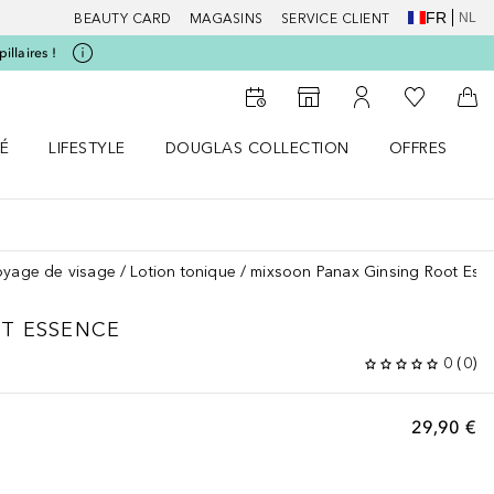
FR
NL
BEAUTY CARD
MAGASINS
SERVICE CLIENT
illaires !
Vers Ma Li
Vers le Storefinder
Vers Mon Compte
Vers
É
LIFESTYLE
DOUGLAS COLLECTION
OFFRES
menu
r SANTÉ le menu
Ouvrir LIFESTYLE le menu
Ouvrir DOUGLAS COLLECTION le menu
Ouvrir OFFRES
oyage de visage
Lotion tonique
mixsoon Panax Ginsing Root Ess
T ESSENCE
0
(
0
)
29,90 €