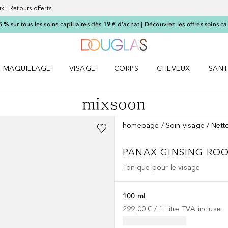
x | Retours offerts
 sur tous les soins capillaires dès 19 € d'achat | Découvrez les offres soins cap
Vers l'accueil Nocibé
MAQUILLAGE
VISAGE
CORPS
CHEVEUX
SANT
UM le menu
Ouvrir MAQUILLAGE le menu
Ouvrir VISAGE le menu
Ouvrir CORPS le menu
Ouvrir CHEVEUX le 
Ouvri
homepage
Soin visage
Nett
PANAX GINSING ROO
Tonique pour le visage
100 ml
299,00 €
 / 
1
Litre
TVA incluse