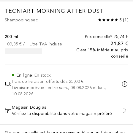
TECNIART
MORNING AFTER DUST
Shampooing sec
5
(
1
)
200 ml
Prix conseillé*
25,74 €
21,87 €
109,35 €
 / 
1
Litre
TVA incluse
C'est 15% inférieur au prix
conseillé
En ligne
:
En stock
Frais de livraison offerts dès
25,00 €
Livraison prévue : entre sam., 08.08.2026 et lun.,
10.08.2026.
Magasin Douglas
Vérifiez la disponibilité dans votre magasin préféré
AJOUTER AU PANIER
*Le prix conseillé est le prix recommandé par un fabricant ou