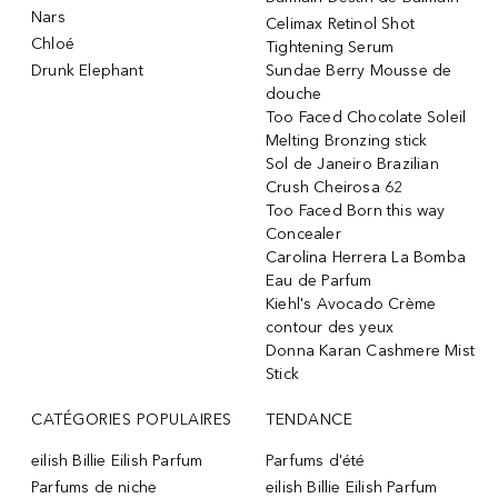
Nars
Celimax Retinol Shot
Chloé
Tightening Serum
Drunk Elephant
Sundae Berry Mousse de
douche
Too Faced Chocolate Soleil
Melting Bronzing stick
Sol de Janeiro Brazilian
Crush Cheirosa 62
Too Faced Born this way
Concealer
Carolina Herrera La Bomba
Eau de Parfum
Kiehl's Avocado Crème
contour des yeux
Donna Karan Cashmere Mist
Stick
CATÉGORIES POPULAIRES
TENDANCE
eilish Billie Eilish Parfum
Parfums d'été
Parfums de niche
eilish Billie Eilish Parfum