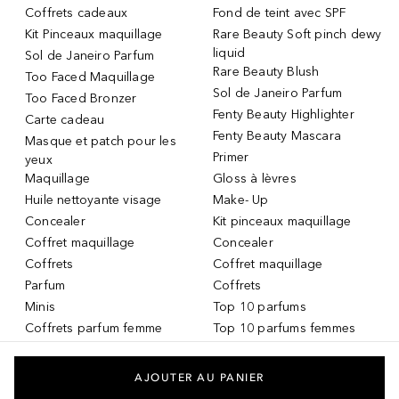
Coffrets cadeaux
Fond de teint avec SPF
Kit Pinceaux maquillage
Rare Beauty Soft pinch dewy
liquid
Sol de Janeiro Parfum
Rare Beauty Blush
Too Faced Maquillage
Sol de Janeiro Parfum
Too Faced Bronzer
Fenty Beauty Highlighter
Carte cadeau
Fenty Beauty Mascara
Masque et patch pour les
Primer
yeux
Maquillage
Gloss à lèvres
Huile nettoyante visage
Make- Up
Concealer
Kit pinceaux maquillage
Coffret maquillage
Concealer
Coffrets
Coffret maquillage
Parfum
Coffrets
Minis
Top 10 parfums
Coffrets parfum femme
Top 10 parfums femmes
Parfum Femme
Top 10 parfums hommes
Crème teintée
Services DOUGLAS
AJOUTER AU PANIER
Huile pour les lèvres
Carte-cadeau DOUGLAS