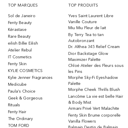
TOP MARQUES
TOP PRODUITS
Sol de Janeiro
Yves Saint Laurent Libre
Vanille Couture
Fenty Beauty
Miu Miu Fleur de lait
Kérastase
By Terry Tea to tan
Rare Beauty
Autobronzant
eilish Billie Eilish
Dr. Althea 345 Relief Cream
Atelier Rebul
Dior Backstage Glow
IT Cosmetics
Maximizer Palette
Fenty Skin
Chloé Atelier des Fleurs sous
KYLIE COSMETICS
les Pins
Kylie Jenner Fragrances
Morphe Sky-Fi Eyeshadow
Palette
Medicube
Morphe Cheek Thrills Blush
Paula's Choice
Lancôme La vie est belle Hair
Geek & Gorgeous
& Body Mist
Rituals
Armani Privé Vert Malachite
Fenty Hair
Fenty Skin Brume corporelle
The Ordinary
Vanilla Flowers
TOM FORD
Balmain Destin de Balmain