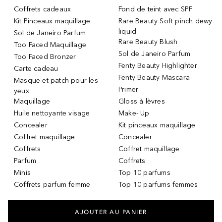
Coffrets cadeaux
Fond de teint avec SPF
Kit Pinceaux maquillage
Rare Beauty Soft pinch dewy
liquid
Sol de Janeiro Parfum
Rare Beauty Blush
Too Faced Maquillage
Sol de Janeiro Parfum
Too Faced Bronzer
Fenty Beauty Highlighter
Carte cadeau
Fenty Beauty Mascara
Masque et patch pour les
Primer
yeux
Maquillage
Gloss à lèvres
Huile nettoyante visage
Make- Up
Concealer
Kit pinceaux maquillage
Coffret maquillage
Concealer
Coffrets
Coffret maquillage
Parfum
Coffrets
Minis
Top 10 parfums
Coffrets parfum femme
Top 10 parfums femmes
Parfum Femme
Top 10 parfums hommes
Crème teintée
Services DOUGLAS
AJOUTER AU PANIER
Huile pour les lèvres
Carte-cadeau DOUGLAS