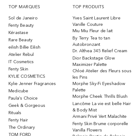
TOP MARQUES
TOP PRODUITS
Sol de Janeiro
Yves Saint Laurent Libre
Vanille Couture
Fenty Beauty
Miu Miu Fleur de lait
Kérastase
By Terry Tea to tan
Rare Beauty
Autobronzant
eilish Billie Eilish
Dr. Althea 345 Relief Cream
Atelier Rebul
Dior Backstage Glow
IT Cosmetics
Maximizer Palette
Fenty Skin
Chloé Atelier des Fleurs sous
KYLIE COSMETICS
les Pins
Kylie Jenner Fragrances
Morphe Sky-Fi Eyeshadow
Palette
Medicube
Morphe Cheek Thrills Blush
Paula's Choice
Lancôme La vie est belle Hair
Geek & Gorgeous
& Body Mist
Rituals
Armani Privé Vert Malachite
Fenty Hair
Fenty Skin Brume corporelle
The Ordinary
Vanilla Flowers
TOM FORD