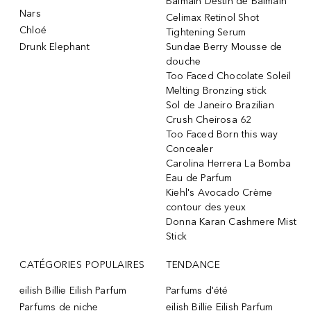
Balmain Destin de Balmain
Nars
Celimax Retinol Shot
Chloé
Tightening Serum
Drunk Elephant
Sundae Berry Mousse de
douche
Too Faced Chocolate Soleil
Melting Bronzing stick
Sol de Janeiro Brazilian
Crush Cheirosa 62
Too Faced Born this way
Concealer
Carolina Herrera La Bomba
Eau de Parfum
Kiehl's Avocado Crème
contour des yeux
Donna Karan Cashmere Mist
Stick
CATÉGORIES POPULAIRES
TENDANCE
eilish Billie Eilish Parfum
Parfums d'été
Parfums de niche
eilish Billie Eilish Parfum