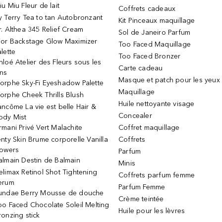
iu Miu Fleur de lait
Coffrets cadeaux
y Terry Tea to tan Autobronzant
Kit Pinceaux maquillage
r. Althea 345 Relief Cream
Sol de Janeiro Parfum
ior Backstage Glow Maximizer
Too Faced Maquillage
alette
Too Faced Bronzer
hloé Atelier des Fleurs sous les
Carte cadeau
ins
Masque et patch pour les yeux
orphe Sky-Fi Eyeshadow Palette
Maquillage
orphe Cheek Thrills Blush
Huile nettoyante visage
ancôme La vie est belle Hair &
Concealer
ody Mist
rmani Privé Vert Malachite
Coffret maquillage
enty Skin Brume corporelle Vanilla
Coffrets
lowers
Parfum
almain Destin de Balmain
Minis
elimax Retinol Shot Tightening
Coffrets parfum femme
erum
Parfum Femme
undae Berry Mousse de douche
Crème teintée
oo Faced Chocolate Soleil Melting
Huile pour les lèvres
ronzing stick