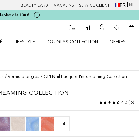
FR
NL
BEAUTY CARD
MAGASINS
SERVICE CLIENT
laplex dès 100 €
Vers Ma Li
Vers le Storefinder
Vers Mon Compte
Vers
É
LIFESTYLE
DOUGLAS COLLECTION
OFFRES
menu
r SANTÉ le menu
Ouvrir LIFESTYLE le menu
Ouvrir DOUGLAS COLLECTION le menu
Ouvrir OFFRES
es
Vernis à ongles
OPI Nail Lacquer I'm dreaming Collection
DREAMING COLLECTION
4.3
(
6
)
+
4