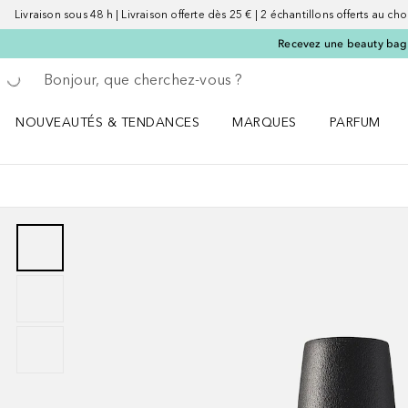
Livraison sous 48 h | Livraison offerte dès 25 € | 2 échantillons offerts au choi
Recevez une beauty bag 
Retourner
Effectuer la recherche
NOUVEAUTÉS & TENDANCES
MARQUES
PARFUM
Ouvrir NOUVEAUTÉS & TENDANCES le menu
Ouvrir MARQUES le menu
Ouvrir PARF