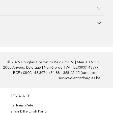
©
2026
Douglas Cosmetics Belgium B.V. | Meir 109–115,
2000 Anvers, Belgique | Numéro de TVA : BE0800143397 |
BCE : 0800.143.397 | +31 88 - 368 45 45 (tarif local) |
serviceclient@douglas.be
TENDANCE
Parfums d'été
eilish Billie Eilish Parfum