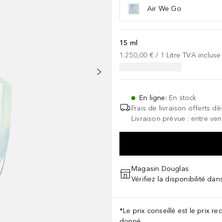
Air We Go
15 ml
1.250,00 €
 / 
1
Litre
TVA incluse
En ligne
:
En stock
Frais de livraison offerts dè
Livraison prévue : entre ven
Magasin Douglas
Vérifiez la disponibilité da
*Le prix conseillé est le prix 
donné