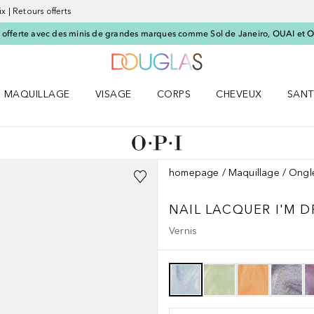
x | Retours offerts
offerte avec des minis de grandes marques comme Sol de Janeiro, OUAI et O
Vers l'accueil Nocibé
MAQUILLAGE
VISAGE
CORPS
CHEVEUX
SANT
UM le menu
Ouvrir MAQUILLAGE le menu
Ouvrir VISAGE le menu
Ouvrir CORPS le menu
Ouvrir CHEVEUX le 
Ouvri
homepage
Maquillage
Ongl
NAIL LACQUER
I'M 
Vernis