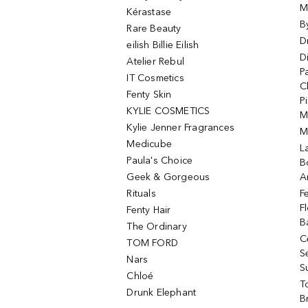
M
Kérastase
B
Rare Beauty
D
eilish Billie Eilish
D
Atelier Rebul
P
IT Cosmetics
C
Fenty Skin
P
KYLIE COSMETICS
M
Kylie Jenner Fragrances
M
Medicube
L
Paula's Choice
B
Geek & Gorgeous
A
Rituals
F
F
Fenty Hair
B
The Ordinary
C
TOM FORD
S
Nars
S
Chloé
T
Drunk Elephant
B