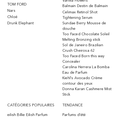
Vanilla Flowers
TOM FORD
Balmain Destin de Balmain
Nars
Celimax Retinol Shot
Chloé
Tightening Serum
Drunk Elephant
Sundae Berry Mousse de
douche
Too Faced Chocolate Soleil
Melting Bronzing stick
Sol de Janeiro Brazilian
Crush Cheirosa 62
Too Faced Born this way
Concealer
Carolina Herrera La Bomba
Eau de Parfum
Kiehl's Avocado Crème
contour des yeux
Donna Karan Cashmere Mist
Stick
CATÉGORIES POPULAIRES
TENDANCE
eilish Billie Eilish Parfum
Parfums d'été