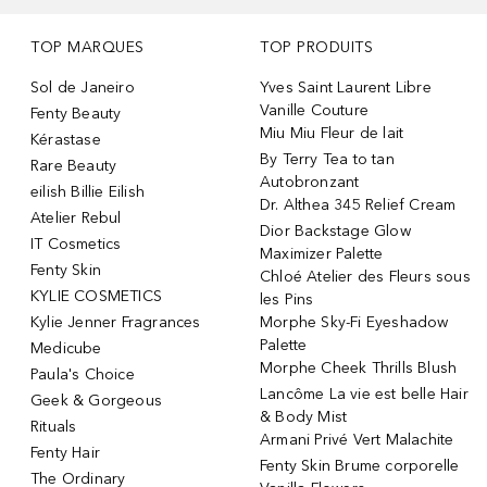
TOP MARQUES
TOP PRODUITS
Sol de Janeiro
Yves Saint Laurent Libre
Vanille Couture
Fenty Beauty
Miu Miu Fleur de lait
Kérastase
By Terry Tea to tan
Rare Beauty
Autobronzant
eilish Billie Eilish
Dr. Althea 345 Relief Cream
Atelier Rebul
Dior Backstage Glow
IT Cosmetics
Maximizer Palette
Fenty Skin
Chloé Atelier des Fleurs sous
KYLIE COSMETICS
les Pins
Kylie Jenner Fragrances
Morphe Sky-Fi Eyeshadow
Palette
Medicube
Morphe Cheek Thrills Blush
Paula's Choice
Lancôme La vie est belle Hair
Geek & Gorgeous
& Body Mist
Rituals
Armani Privé Vert Malachite
Fenty Hair
Fenty Skin Brume corporelle
The Ordinary