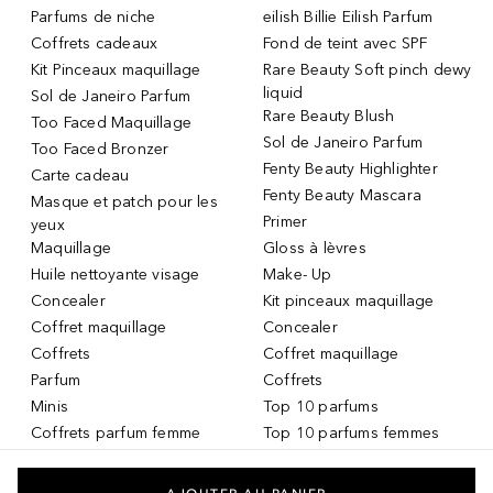
Parfums de niche
eilish Billie Eilish Parfum
Coffrets cadeaux
Fond de teint avec SPF
Kit Pinceaux maquillage
Rare Beauty Soft pinch dewy
liquid
Sol de Janeiro Parfum
Rare Beauty Blush
Too Faced Maquillage
Sol de Janeiro Parfum
Too Faced Bronzer
Fenty Beauty Highlighter
Carte cadeau
Fenty Beauty Mascara
Masque et patch pour les
Primer
yeux
Maquillage
Gloss à lèvres
Huile nettoyante visage
Make- Up
Concealer
Kit pinceaux maquillage
Coffret maquillage
Concealer
Coffrets
Coffret maquillage
Parfum
Coffrets
Minis
Top 10 parfums
Coffrets parfum femme
Top 10 parfums femmes
Parfum Femme
Top 10 parfums hommes
Crème teintée
Services DOUGLAS