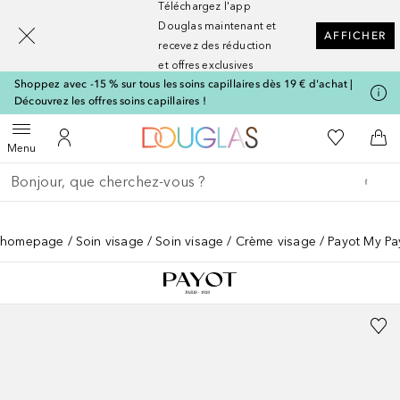
Téléchargez l'app
[navigation.slideout.screenreader]
Douglas maintenant et
AFFICHER
recevez des réduction
et offres exclusives
Shoppez avec -15 % sur tous les soins capillaires dès 19 € d'achat |
Découvrez les offres soins capillaires !
Vers l'accueil Nocibé
Vers Ma Li
Ouvrir le menu
Vers Mon Compte
Vers
Menu
Retourner
Effectuer la recherche
homepage
Soin visage
Soin visage
Crème visage
Payot My Pa