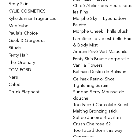
Fenty Skin
Chloé Atelier des Fleurs sous
KYLIE COSMETICS
les Pins
Kylie Jenner Fragrances
Morphe Sky-Fi Eyeshadow
Palette
Medicube
Morphe Cheek Thrills Blush
Paula's Choice
Lancôme La vie est belle Hair
Geek & Gorgeous
& Body Mist
Rituals
Armani Privé Vert Malachite
Fenty Hair
Fenty Skin Brume corporelle
The Ordinary
Vanilla Flowers
TOM FORD
Balmain Destin de Balmain
Nars
Celimax Retinol Shot
Chloé
Tightening Serum
Drunk Elephant
Sundae Berry Mousse de
douche
Too Faced Chocolate Soleil
Melting Bronzing stick
Sol de Janeiro Brazilian
Crush Cheirosa 62
Too Faced Born this way
Concealer