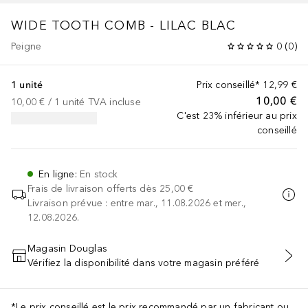
WIDE TOOTH COMB - LILAC BLAC
Peigne
0
(
0
)
1 unité
Prix conseillé*
12,99 €
10,00 €
10,00 €
 / 
1
unité
TVA incluse
C'est 23% inférieur au prix
conseillé
En ligne
:
En stock
Frais de livraison offerts dès
25,00 €
Livraison prévue : entre mar., 11.08.2026 et mer.,
12.08.2026.
Magasin Douglas
Vérifiez la disponibilité dans votre magasin préféré
AJOUTER AU PANIER
*Le prix conseillé est le prix recommandé par un fabricant ou