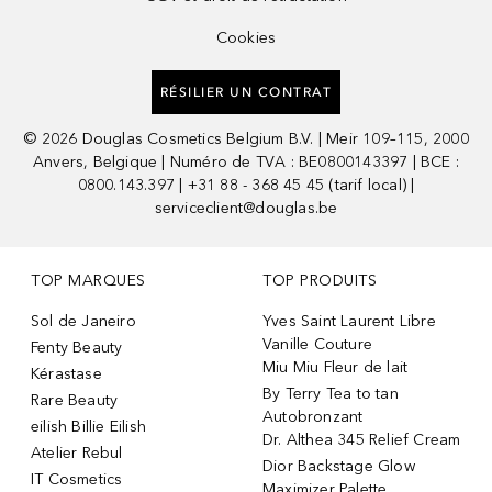
Cookies
RÉSILIER UN CONTRAT
©
2026
Douglas Cosmetics Belgium B.V. | Meir 109–115, 2000
Anvers, Belgique | Numéro de TVA : BE0800143397 | BCE :
0800.143.397 | +31 88 - 368 45 45 (tarif local) |
serviceclient@douglas.be
TOP MARQUES
TOP PRODUITS
Sol de Janeiro
Yves Saint Laurent Libre
Vanille Couture
Fenty Beauty
Miu Miu Fleur de lait
Kérastase
By Terry Tea to tan
Rare Beauty
Autobronzant
eilish Billie Eilish
Dr. Althea 345 Relief Cream
Atelier Rebul
Dior Backstage Glow
IT Cosmetics
Maximizer Palette