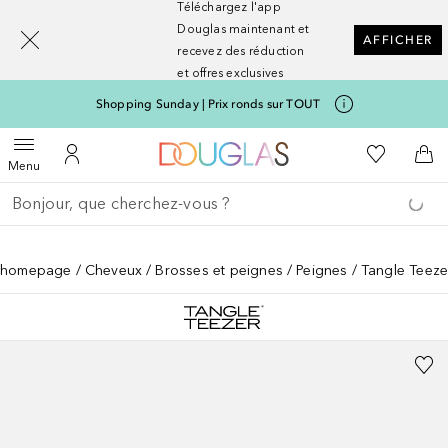
Téléchargez l'app
[navigation.slideout.screenreader]
Douglas maintenant et
AFFICHER
recevez des réduction
et offres exclusives
Shopping Sunday | Prix ronds sur TOUT
Vers l'accueil Nocibé
Vers Ma Li
Ouvrir le menu
Vers Mon Compte
Vers
Menu
Retourner
Effectuer la recherche
homepage
Cheveux
Brosses et peignes
Peignes
Tangle Teeze