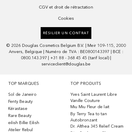
CGV et droit de rétractation
Cookies
RÉSILIER UN CONTRAT
©
2026
Douglas Cosmetics Belgium B.V. | Meir 109–115, 2000
Anvers, Belgique | Numéro de TVA : BE0800143397 | BCE :
0800.143.397 | +31 88 - 368 45 45 (tarif local) |
serviceclient@douglas.be
TOP MARQUES
TOP PRODUITS
Sol de Janeiro
Yves Saint Laurent Libre
Vanille Couture
Fenty Beauty
Miu Miu Fleur de lait
Kérastase
By Terry Tea to tan
Rare Beauty
Autobronzant
eilish Billie Eilish
Dr. Althea 345 Relief Cream
Atelier Rebul