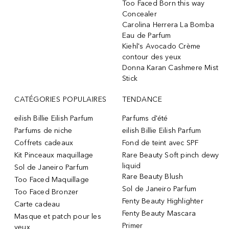
Too Faced Born this way
Concealer
Carolina Herrera La Bomba
Eau de Parfum
Kiehl's Avocado Crème
contour des yeux
Donna Karan Cashmere Mist
Stick
CATÉGORIES POPULAIRES
TENDANCE
eilish Billie Eilish Parfum
Parfums d'été
Parfums de niche
eilish Billie Eilish Parfum
Coffrets cadeaux
Fond de teint avec SPF
Kit Pinceaux maquillage
Rare Beauty Soft pinch dewy
liquid
Sol de Janeiro Parfum
Rare Beauty Blush
Too Faced Maquillage
Sol de Janeiro Parfum
Too Faced Bronzer
Fenty Beauty Highlighter
Carte cadeau
Fenty Beauty Mascara
Masque et patch pour les
Primer
yeux