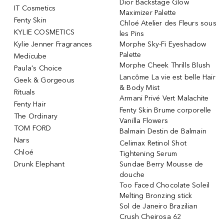
Dior Backstage Glow
IT Cosmetics
Maximizer Palette
Fenty Skin
Chloé Atelier des Fleurs sous
KYLIE COSMETICS
les Pins
Kylie Jenner Fragrances
Morphe Sky-Fi Eyeshadow
Palette
Medicube
Morphe Cheek Thrills Blush
Paula's Choice
Lancôme La vie est belle Hair
Geek & Gorgeous
& Body Mist
Rituals
Armani Privé Vert Malachite
Fenty Hair
Fenty Skin Brume corporelle
The Ordinary
Vanilla Flowers
TOM FORD
Balmain Destin de Balmain
Nars
Celimax Retinol Shot
Chloé
Tightening Serum
Drunk Elephant
Sundae Berry Mousse de
douche
Too Faced Chocolate Soleil
Melting Bronzing stick
Sol de Janeiro Brazilian
Crush Cheirosa 62