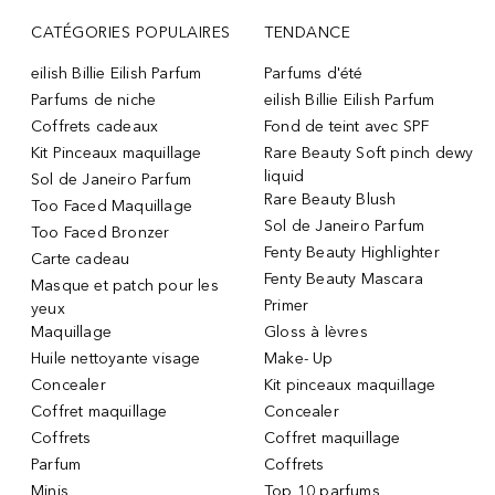
CATÉGORIES POPULAIRES
TENDANCE
eilish Billie Eilish Parfum
Parfums d'été
Parfums de niche
eilish Billie Eilish Parfum
Coffrets cadeaux
Fond de teint avec SPF
Kit Pinceaux maquillage
Rare Beauty Soft pinch dewy
liquid
Sol de Janeiro Parfum
Rare Beauty Blush
Too Faced Maquillage
Sol de Janeiro Parfum
Too Faced Bronzer
Fenty Beauty Highlighter
Carte cadeau
Fenty Beauty Mascara
Masque et patch pour les
Primer
yeux
Maquillage
Gloss à lèvres
Huile nettoyante visage
Make- Up
Concealer
Kit pinceaux maquillage
Coffret maquillage
Concealer
Coffrets
Coffret maquillage
Parfum
Coffrets
Minis
Top 10 parfums