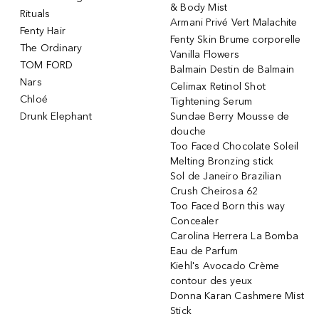
& Body Mist
Rituals
Armani Privé Vert Malachite
Fenty Hair
Fenty Skin Brume corporelle
The Ordinary
Vanilla Flowers
TOM FORD
Balmain Destin de Balmain
Nars
Celimax Retinol Shot
Chloé
Tightening Serum
Drunk Elephant
Sundae Berry Mousse de
douche
Too Faced Chocolate Soleil
Melting Bronzing stick
Sol de Janeiro Brazilian
Crush Cheirosa 62
Too Faced Born this way
Concealer
Carolina Herrera La Bomba
Eau de Parfum
Kiehl's Avocado Crème
contour des yeux
Donna Karan Cashmere Mist
Stick