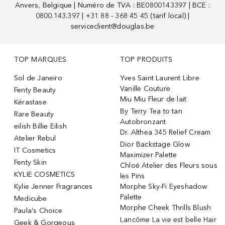
Anvers, Belgique | Numéro de TVA : BE0800143397 | BCE :
0800.143.397 | +31 88 - 368 45 45 (tarif local) |
serviceclient@douglas.be
TOP MARQUES
TOP PRODUITS
Sol de Janeiro
Yves Saint Laurent Libre
Vanille Couture
Fenty Beauty
Miu Miu Fleur de lait
Kérastase
By Terry Tea to tan
Rare Beauty
Autobronzant
eilish Billie Eilish
Dr. Althea 345 Relief Cream
Atelier Rebul
Dior Backstage Glow
IT Cosmetics
Maximizer Palette
Fenty Skin
Chloé Atelier des Fleurs sous
KYLIE COSMETICS
les Pins
Kylie Jenner Fragrances
Morphe Sky-Fi Eyeshadow
Palette
Medicube
Morphe Cheek Thrills Blush
Paula's Choice
Lancôme La vie est belle Hair
Geek & Gorgeous