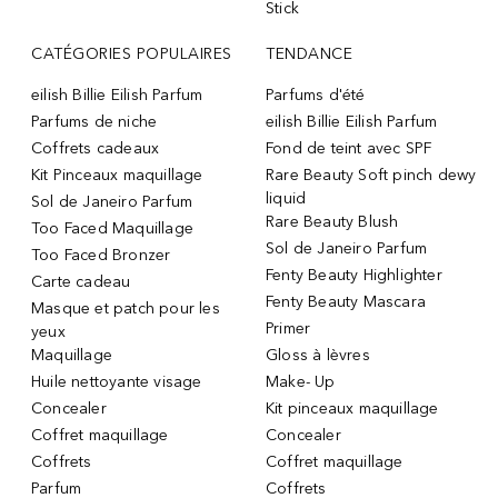
Stick
CATÉGORIES POPULAIRES
TENDANCE
eilish Billie Eilish Parfum
Parfums d'été
Parfums de niche
eilish Billie Eilish Parfum
Coffrets cadeaux
Fond de teint avec SPF
Kit Pinceaux maquillage
Rare Beauty Soft pinch dewy
liquid
Sol de Janeiro Parfum
Rare Beauty Blush
Too Faced Maquillage
Sol de Janeiro Parfum
Too Faced Bronzer
Fenty Beauty Highlighter
Carte cadeau
Fenty Beauty Mascara
Masque et patch pour les
Primer
yeux
Maquillage
Gloss à lèvres
Huile nettoyante visage
Make- Up
Concealer
Kit pinceaux maquillage
Coffret maquillage
Concealer
Coffrets
Coffret maquillage
Parfum
Coffrets