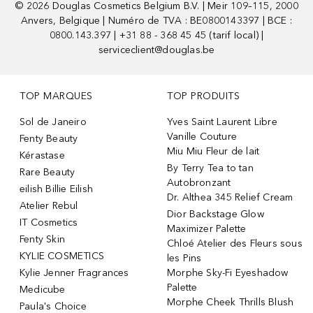
©
2026
Douglas Cosmetics Belgium B.V. | Meir 109–115, 2000
Anvers, Belgique | Numéro de TVA : BE0800143397 | BCE :
0800.143.397 | +31 88 - 368 45 45 (tarif local) |
serviceclient@douglas.be
TOP MARQUES
TOP PRODUITS
Sol de Janeiro
Yves Saint Laurent Libre
Vanille Couture
Fenty Beauty
Miu Miu Fleur de lait
Kérastase
By Terry Tea to tan
Rare Beauty
Autobronzant
eilish Billie Eilish
Dr. Althea 345 Relief Cream
Atelier Rebul
Dior Backstage Glow
IT Cosmetics
Maximizer Palette
Fenty Skin
Chloé Atelier des Fleurs sous
KYLIE COSMETICS
les Pins
Kylie Jenner Fragrances
Morphe Sky-Fi Eyeshadow
Palette
Medicube
Morphe Cheek Thrills Blush
Paula's Choice