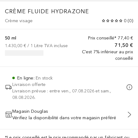
CRÈME FLUIDE HYDRAZONE
Crème visage
0
(
0
)
50 ml
Prix conseillé*
77,40 €
71,50 €
1.430,00 €
 / 
1
Litre
TVA incluse
C'est 7% inférieur au prix
conseillé
En ligne
:
En stock
Livraison offerte
Livraison prévue : entre ven., 07.08.2026 et sam.,
08.08.2026.
Magasin Douglas
Vérifiez la disponibilité dans votre magasin préféré
AJOUTER AU PANIER
*Le prix conseillé est le prix recommandé par un fabricant ou