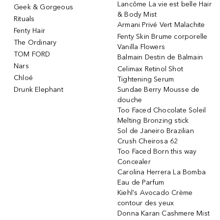
Lancôme La vie est belle Hair
Geek & Gorgeous
& Body Mist
Rituals
Armani Privé Vert Malachite
Fenty Hair
Fenty Skin Brume corporelle
The Ordinary
Vanilla Flowers
TOM FORD
Balmain Destin de Balmain
Nars
Celimax Retinol Shot
Chloé
Tightening Serum
Drunk Elephant
Sundae Berry Mousse de
douche
Too Faced Chocolate Soleil
Melting Bronzing stick
Sol de Janeiro Brazilian
Crush Cheirosa 62
Too Faced Born this way
Concealer
Carolina Herrera La Bomba
Eau de Parfum
Kiehl's Avocado Crème
contour des yeux
Donna Karan Cashmere Mist