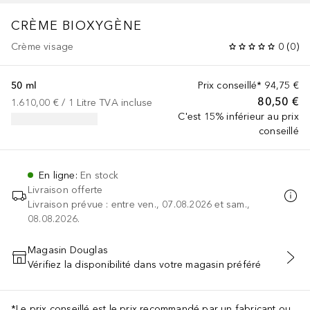
CRÈME BIOXYGÈNE
Crème visage
0
(
0
)
50 ml
Prix conseillé*
94,75 €
80,50 €
1.610,00 €
 / 
1
Litre
TVA incluse
C'est 15% inférieur au prix
conseillé
En ligne
:
En stock
Livraison offerte
Livraison prévue : entre ven., 07.08.2026 et sam.,
08.08.2026.
Magasin Douglas
Vérifiez la disponibilité dans votre magasin préféré
AJOUTER AU PANIER
*Le prix conseillé est le prix recommandé par un fabricant ou