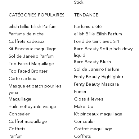
Stick
CATÉGORIES POPULAIRES
TENDANCE
eilish Billie Eilish Parfum
Parfums d'été
Parfums de niche
eilish Billie Eilish Parfum
Coffrets cadeaux
Fond de teint avec SPF
Kit Pinceaux maquillage
Rare Beauty Soft pinch dewy
liquid
Sol de Janeiro Parfum
Rare Beauty Blush
Too Faced Maquillage
Sol de Janeiro Parfum
Too Faced Bronzer
Fenty Beauty Highlighter
Carte cadeau
Fenty Beauty Mascara
Masque et patch pour les
Primer
yeux
Maquillage
Gloss à lèvres
Huile nettoyante visage
Make- Up
Concealer
Kit pinceaux maquillage
Coffret maquillage
Concealer
Coffrets
Coffret maquillage
Parfum
Coffrets