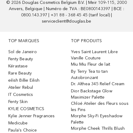
©
2026
Douglas Cosmetics Belgium B.V. | Meir 109–115, 2000
Anvers, Belgique | Numéro de TVA : BE0800143397 | BCE :
0800.143.397 | +31 88 - 368 45 45 (tarif local) |
serviceclient@douglas.be
TOP MARQUES
TOP PRODUITS
Sol de Janeiro
Yves Saint Laurent Libre
Vanille Couture
Fenty Beauty
Miu Miu Fleur de lait
Kérastase
By Terry Tea to tan
Rare Beauty
Autobronzant
eilish Billie Eilish
Dr. Althea 345 Relief Cream
Atelier Rebul
Dior Backstage Glow
IT Cosmetics
Maximizer Palette
Fenty Skin
Chloé Atelier des Fleurs sous
KYLIE COSMETICS
les Pins
Kylie Jenner Fragrances
Morphe Sky-Fi Eyeshadow
Palette
Medicube
Morphe Cheek Thrills Blush
Paula's Choice