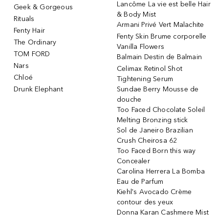
Lancôme La vie est belle Hair
Geek & Gorgeous
& Body Mist
Rituals
Armani Privé Vert Malachite
Fenty Hair
Fenty Skin Brume corporelle
The Ordinary
Vanilla Flowers
TOM FORD
Balmain Destin de Balmain
Nars
Celimax Retinol Shot
Chloé
Tightening Serum
Drunk Elephant
Sundae Berry Mousse de
douche
Too Faced Chocolate Soleil
Melting Bronzing stick
Sol de Janeiro Brazilian
Crush Cheirosa 62
Too Faced Born this way
Concealer
Carolina Herrera La Bomba
Eau de Parfum
Kiehl's Avocado Crème
contour des yeux
Donna Karan Cashmere Mist