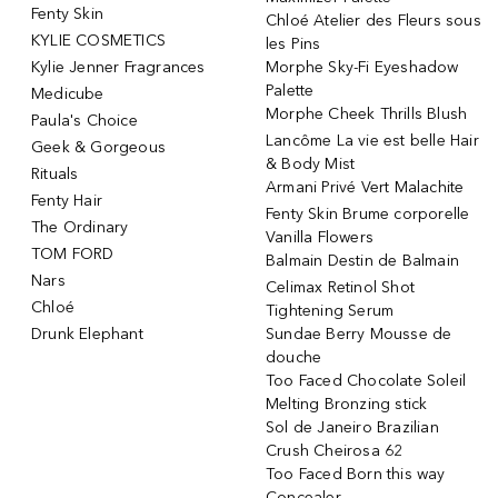
Fenty Skin
Chloé Atelier des Fleurs sous
KYLIE COSMETICS
les Pins
Kylie Jenner Fragrances
Morphe Sky-Fi Eyeshadow
Palette
Medicube
Morphe Cheek Thrills Blush
Paula's Choice
Lancôme La vie est belle Hair
Geek & Gorgeous
& Body Mist
Rituals
Armani Privé Vert Malachite
Fenty Hair
Fenty Skin Brume corporelle
The Ordinary
Vanilla Flowers
TOM FORD
Balmain Destin de Balmain
Nars
Celimax Retinol Shot
Chloé
Tightening Serum
Drunk Elephant
Sundae Berry Mousse de
douche
Too Faced Chocolate Soleil
Melting Bronzing stick
Sol de Janeiro Brazilian
Crush Cheirosa 62
Too Faced Born this way
Concealer