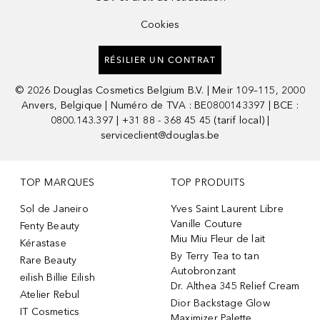
Cookies
RÉSILIER UN CONTRAT
©
2026
Douglas Cosmetics Belgium B.V. | Meir 109–115, 2000
Anvers, Belgique | Numéro de TVA : BE0800143397 | BCE :
0800.143.397 | +31 88 - 368 45 45 (tarif local) |
serviceclient@douglas.be
TOP MARQUES
TOP PRODUITS
Sol de Janeiro
Yves Saint Laurent Libre
Vanille Couture
Fenty Beauty
Miu Miu Fleur de lait
Kérastase
By Terry Tea to tan
Rare Beauty
Autobronzant
eilish Billie Eilish
Dr. Althea 345 Relief Cream
Atelier Rebul
Dior Backstage Glow
IT Cosmetics
Maximizer Palette