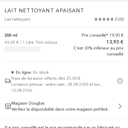
LAIT NETTOYANT APAISANT
Lait nettoyant
0
(
0
)
200 ml
Prix conseillé*
19,90 €
13,93 €
69,65 €
 / 
1
Litre
TVA incluse
C'est 30% inférieur au prix
conseillé
En ligne
:
En stock
Frais de livraison offerts dès
25,00 €
Livraison prévue : entre sam., 08.08.2026 et lun.,
10.08.2026.
Magasin Douglas
Vérifiez la disponibilité dans votre magasin préféré
AJOUTER AU PANIER
*Le prix conseillé est le prix recommandé par un fabricant ou