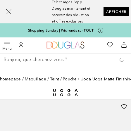
Téléchargez l'app
[navigation.slideout.screenreader]
Douglas maintenant et
AFFICHER
recevez des réduction
et offres exclusives
Shopping Sunday | Prix ronds sur TOUT
Vers l'accueil Nocibé
Vers Ma Li
Ouvrir le menu
Vers Mon Compte
Vers
Menu
Retourner
Effectuer la recherche
homepage
Maquillage
Teint
Poudre
Uoga Uoga Matte Finishi