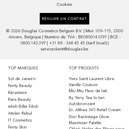
Cookies
RÉSILIER UN CONTRAT
©
2026
Douglas Cosmetics Belgium B.V. | Meir 109–115, 2000
Anvers, Belgique | Numéro de TVA : BE0800143397 | BCE :
0800.143.397 | +31 88 - 368 45 45 (tarif local) |
serviceclient@douglas.be
TOP MARQUES
TOP PRODUITS
Sol de Janeiro
Yves Saint Laurent Libre
Vanille Couture
Fenty Beauty
Miu Miu Fleur de lait
Kérastase
By Terry Tea to tan
Rare Beauty
Autobronzant
eilish Billie Eilish
Dr. Althea 345 Relief Cream
Atelier Rebul
Dior Backstage Glow
IT Cosmetics
Maximizer Palette
Fenty Skin
Chloé Atelier des Fleurs sous