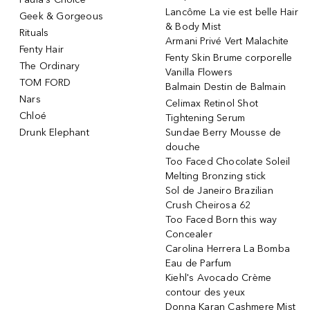
Lancôme La vie est belle Hair
Geek & Gorgeous
& Body Mist
Rituals
Armani Privé Vert Malachite
Fenty Hair
Fenty Skin Brume corporelle
The Ordinary
Vanilla Flowers
TOM FORD
Balmain Destin de Balmain
Nars
Celimax Retinol Shot
Chloé
Tightening Serum
Drunk Elephant
Sundae Berry Mousse de
douche
Too Faced Chocolate Soleil
Melting Bronzing stick
Sol de Janeiro Brazilian
Crush Cheirosa 62
Too Faced Born this way
Concealer
Carolina Herrera La Bomba
Eau de Parfum
Kiehl's Avocado Crème
contour des yeux
Donna Karan Cashmere Mist