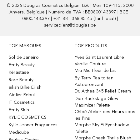
©
2026
Douglas Cosmetics Belgium B.V. | Meir 109–115, 2000
Anvers, Belgique | Numéro de TVA : BE0800143397 | BCE :
0800.143.397 | +31 88 - 368 45 45 (tarif local) |
serviceclient@douglas.be
TOP MARQUES
TOP PRODUITS
Sol de Janeiro
Yves Saint Laurent Libre
Vanille Couture
Fenty Beauty
Miu Miu Fleur de lait
Kérastase
By Terry Tea to tan
Rare Beauty
Autobronzant
eilish Billie Eilish
Dr. Althea 345 Relief Cream
Atelier Rebul
Dior Backstage Glow
IT Cosmetics
Maximizer Palette
Fenty Skin
Chloé Atelier des Fleurs sous
KYLIE COSMETICS
les Pins
Kylie Jenner Fragrances
Morphe Sky-Fi Eyeshadow
Palette
Medicube
Morphe Cheek Thrills Blush
Paula's Choice