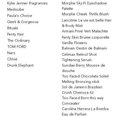
Kylie Jenner Fragrances
Morphe Sky-Fi Eyeshadow
Palette
Medicube
Morphe Cheek Thrills Blush
Paula's Choice
Lancôme La vie est belle Hair
Geek & Gorgeous
& Body Mist
Rituals
Armani Privé Vert Malachite
Fenty Hair
Fenty Skin Brume corporelle
The Ordinary
Vanilla Flowers
TOM FORD
Balmain Destin de Balmain
Nars
Celimax Retinol Shot
Chloé
Tightening Serum
Drunk Elephant
Sundae Berry Mousse de
douche
Too Faced Chocolate Soleil
Melting Bronzing stick
Sol de Janeiro Brazilian
Crush Cheirosa 62
Too Faced Born this way
Concealer
Carolina Herrera La Bomba
Eau de Parfum