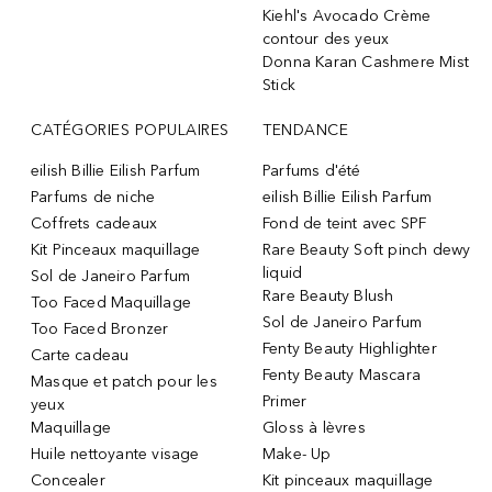
Kiehl's Avocado Crème
contour des yeux
Donna Karan Cashmere Mist
Stick
CATÉGORIES POPULAIRES
TENDANCE
eilish Billie Eilish Parfum
Parfums d'été
Parfums de niche
eilish Billie Eilish Parfum
Coffrets cadeaux
Fond de teint avec SPF
Kit Pinceaux maquillage
Rare Beauty Soft pinch dewy
liquid
Sol de Janeiro Parfum
Rare Beauty Blush
Too Faced Maquillage
Sol de Janeiro Parfum
Too Faced Bronzer
Fenty Beauty Highlighter
Carte cadeau
Fenty Beauty Mascara
Masque et patch pour les
Primer
yeux
Maquillage
Gloss à lèvres
Huile nettoyante visage
Make- Up
Concealer
Kit pinceaux maquillage