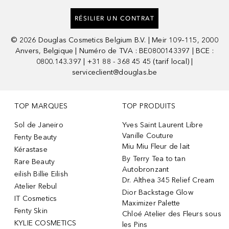
RÉSILIER UN CONTRAT
©
2026
Douglas Cosmetics Belgium B.V. | Meir 109–115, 2000
Anvers, Belgique | Numéro de TVA : BE0800143397 | BCE :
0800.143.397 | +31 88 - 368 45 45 (tarif local) |
serviceclient@douglas.be
TOP MARQUES
TOP PRODUITS
Sol de Janeiro
Yves Saint Laurent Libre
Vanille Couture
Fenty Beauty
Miu Miu Fleur de lait
Kérastase
By Terry Tea to tan
Rare Beauty
Autobronzant
eilish Billie Eilish
Dr. Althea 345 Relief Cream
Atelier Rebul
Dior Backstage Glow
IT Cosmetics
Maximizer Palette
Fenty Skin
Chloé Atelier des Fleurs sous
KYLIE COSMETICS
les Pins