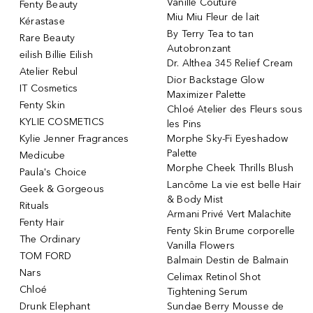
Vanille Couture
Fenty Beauty
Miu Miu Fleur de lait
Kérastase
By Terry Tea to tan
Rare Beauty
Autobronzant
eilish Billie Eilish
Dr. Althea 345 Relief Cream
Atelier Rebul
Dior Backstage Glow
IT Cosmetics
Maximizer Palette
Fenty Skin
Chloé Atelier des Fleurs sous
KYLIE COSMETICS
les Pins
Kylie Jenner Fragrances
Morphe Sky-Fi Eyeshadow
Palette
Medicube
Morphe Cheek Thrills Blush
Paula's Choice
Lancôme La vie est belle Hair
Geek & Gorgeous
& Body Mist
Rituals
Armani Privé Vert Malachite
Fenty Hair
Fenty Skin Brume corporelle
The Ordinary
Vanilla Flowers
TOM FORD
Balmain Destin de Balmain
Nars
Celimax Retinol Shot
Chloé
Tightening Serum
Drunk Elephant
Sundae Berry Mousse de