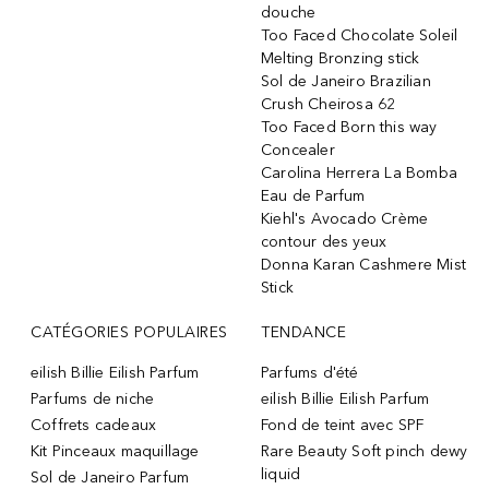
douche
Too Faced Chocolate Soleil
Melting Bronzing stick
Sol de Janeiro Brazilian
Crush Cheirosa 62
Too Faced Born this way
Concealer
Carolina Herrera La Bomba
Eau de Parfum
Kiehl's Avocado Crème
contour des yeux
Donna Karan Cashmere Mist
Stick
CATÉGORIES POPULAIRES
TENDANCE
eilish Billie Eilish Parfum
Parfums d'été
Parfums de niche
eilish Billie Eilish Parfum
Coffrets cadeaux
Fond de teint avec SPF
Kit Pinceaux maquillage
Rare Beauty Soft pinch dewy
liquid
Sol de Janeiro Parfum