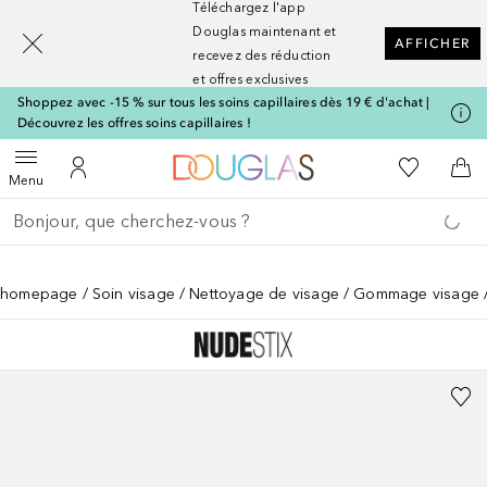
Téléchargez l'app
[navigation.slideout.screenreader]
Douglas maintenant et
AFFICHER
recevez des réduction
et offres exclusives
Shoppez avec -15 % sur tous les soins capillaires dès 19 € d'achat |
Découvrez les offres soins capillaires !
Vers l'accueil Nocibé
Vers Ma Li
Ouvrir le menu
Vers Mon Compte
Vers
Menu
Retourner
Effectuer la recherche
homepage
Soin visage
Nettoyage de visage
Gommage visage