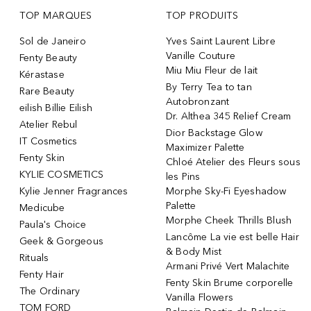
TOP MARQUES
TOP PRODUITS
Sol de Janeiro
Yves Saint Laurent Libre
Vanille Couture
Fenty Beauty
Miu Miu Fleur de lait
Kérastase
By Terry Tea to tan
Rare Beauty
Autobronzant
eilish Billie Eilish
Dr. Althea 345 Relief Cream
Atelier Rebul
Dior Backstage Glow
IT Cosmetics
Maximizer Palette
Fenty Skin
Chloé Atelier des Fleurs sous
KYLIE COSMETICS
les Pins
Kylie Jenner Fragrances
Morphe Sky-Fi Eyeshadow
Palette
Medicube
Morphe Cheek Thrills Blush
Paula's Choice
Lancôme La vie est belle Hair
Geek & Gorgeous
& Body Mist
Rituals
Armani Privé Vert Malachite
Fenty Hair
Fenty Skin Brume corporelle
The Ordinary
Vanilla Flowers
TOM FORD