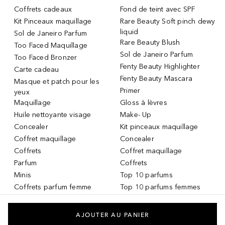
Coffrets cadeaux
Fond de teint avec SPF
Kit Pinceaux maquillage
Rare Beauty Soft pinch dewy
liquid
Sol de Janeiro Parfum
Rare Beauty Blush
Too Faced Maquillage
Sol de Janeiro Parfum
Too Faced Bronzer
Fenty Beauty Highlighter
Carte cadeau
Fenty Beauty Mascara
Masque et patch pour les
Primer
yeux
Maquillage
Gloss à lèvres
Huile nettoyante visage
Make- Up
Concealer
Kit pinceaux maquillage
Coffret maquillage
Concealer
Coffrets
Coffret maquillage
Parfum
Coffrets
Minis
Top 10 parfums
Coffrets parfum femme
Top 10 parfums femmes
Parfum Femme
Top 10 parfums hommes
Crème teintée
Services DOUGLAS
AJOUTER AU PANIER
Huile pour les lèvres
Carte-cadeau DOUGLAS