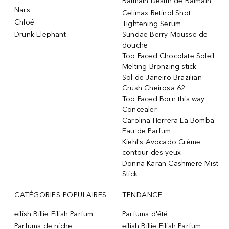
Balmain Destin de Balmain
Nars
Celimax Retinol Shot
Chloé
Tightening Serum
Drunk Elephant
Sundae Berry Mousse de
douche
Too Faced Chocolate Soleil
Melting Bronzing stick
Sol de Janeiro Brazilian
Crush Cheirosa 62
Too Faced Born this way
Concealer
Carolina Herrera La Bomba
Eau de Parfum
Kiehl's Avocado Crème
contour des yeux
Donna Karan Cashmere Mist
Stick
CATÉGORIES POPULAIRES
TENDANCE
eilish Billie Eilish Parfum
Parfums d'été
Parfums de niche
eilish Billie Eilish Parfum