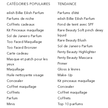
CATÉGORIES POPULAIRES
TENDANCE
eilish Billie Eilish Parfum
Parfums d'été
Parfums de niche
eilish Billie Eilish Parfum
Coffrets cadeaux
Fond de teint avec SPF
Kit Pinceaux maquillage
Rare Beauty Soft pinch dewy
liquid
Sol de Janeiro Parfum
Rare Beauty Blush
Too Faced Maquillage
Sol de Janeiro Parfum
Too Faced Bronzer
Fenty Beauty Highlighter
Carte cadeau
Fenty Beauty Mascara
Masque et patch pour les
Primer
yeux
Maquillage
Gloss à lèvres
Huile nettoyante visage
Make- Up
Concealer
Kit pinceaux maquillage
Coffret maquillage
Concealer
Coffrets
Coffret maquillage
Parfum
Coffrets
Minis
Top 10 parfums