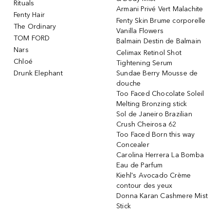
Rituals
Armani Privé Vert Malachite
Fenty Hair
Fenty Skin Brume corporelle
The Ordinary
Vanilla Flowers
TOM FORD
Balmain Destin de Balmain
Nars
Celimax Retinol Shot
Chloé
Tightening Serum
Drunk Elephant
Sundae Berry Mousse de
douche
Too Faced Chocolate Soleil
Melting Bronzing stick
Sol de Janeiro Brazilian
Crush Cheirosa 62
Too Faced Born this way
Concealer
Carolina Herrera La Bomba
Eau de Parfum
Kiehl's Avocado Crème
contour des yeux
Donna Karan Cashmere Mist
Stick