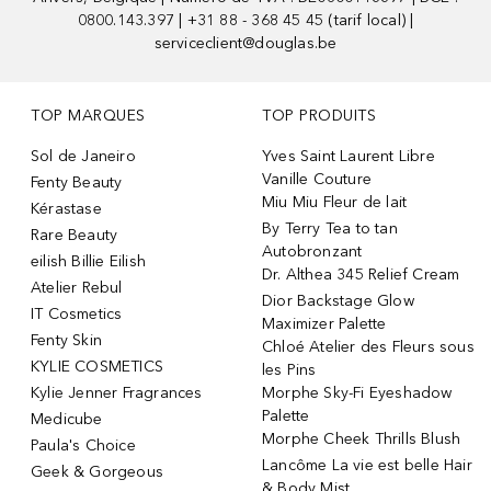
0800.143.397 | +31 88 - 368 45 45 (tarif local) |
serviceclient@douglas.be
TOP MARQUES
TOP PRODUITS
Sol de Janeiro
Yves Saint Laurent Libre
Vanille Couture
Fenty Beauty
Miu Miu Fleur de lait
Kérastase
By Terry Tea to tan
Rare Beauty
Autobronzant
eilish Billie Eilish
Dr. Althea 345 Relief Cream
Atelier Rebul
Dior Backstage Glow
IT Cosmetics
Maximizer Palette
Fenty Skin
Chloé Atelier des Fleurs sous
KYLIE COSMETICS
les Pins
Kylie Jenner Fragrances
Morphe Sky-Fi Eyeshadow
Palette
Medicube
Morphe Cheek Thrills Blush
Paula's Choice
Lancôme La vie est belle Hair
Geek & Gorgeous
& Body Mist