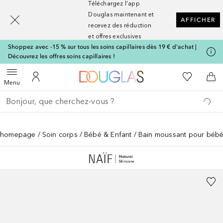
Téléchargez l'app
[navigation.slideout.screenreader]
Douglas maintenant et
AFFICHER
recevez des réduction
et offres exclusives
Shoppez avec -15 % sur tous les soins capillaires dès 19 € d'achat |
Découvrez les offres soins capillaires !
Vers l'accueil Nocibé
Vers Ma Li
Ouvrir le menu
Vers Mon Compte
Vers
Menu
Retourner
Effectuer la recherche
homepage
Soin corps
Bébé & Enfant
Bain moussant pour béb