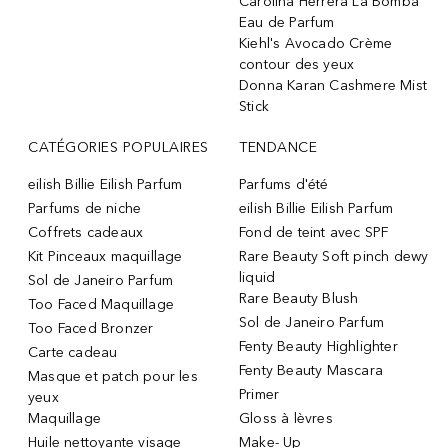
Carolina Herrera La Bomba
Eau de Parfum
Kiehl's Avocado Crème
contour des yeux
Donna Karan Cashmere Mist
Stick
CATÉGORIES POPULAIRES
TENDANCE
eilish Billie Eilish Parfum
Parfums d'été
Parfums de niche
eilish Billie Eilish Parfum
Coffrets cadeaux
Fond de teint avec SPF
Kit Pinceaux maquillage
Rare Beauty Soft pinch dewy
liquid
Sol de Janeiro Parfum
Rare Beauty Blush
Too Faced Maquillage
Sol de Janeiro Parfum
Too Faced Bronzer
Fenty Beauty Highlighter
Carte cadeau
Fenty Beauty Mascara
Masque et patch pour les
Primer
yeux
Maquillage
Gloss à lèvres
Huile nettoyante visage
Make- Up