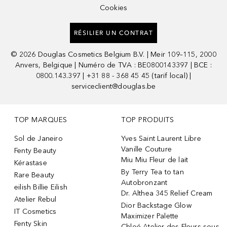
Cookies
RÉSILIER UN CONTRAT
©
2026
Douglas Cosmetics Belgium B.V. | Meir 109–115, 2000
Anvers, Belgique | Numéro de TVA : BE0800143397 | BCE :
0800.143.397 | +31 88 - 368 45 45 (tarif local) |
serviceclient@douglas.be
TOP MARQUES
TOP PRODUITS
Sol de Janeiro
Yves Saint Laurent Libre
Vanille Couture
Fenty Beauty
Miu Miu Fleur de lait
Kérastase
By Terry Tea to tan
Rare Beauty
Autobronzant
eilish Billie Eilish
Dr. Althea 345 Relief Cream
Atelier Rebul
Dior Backstage Glow
IT Cosmetics
Maximizer Palette
Fenty Skin
Chloé Atelier des Fleurs sous