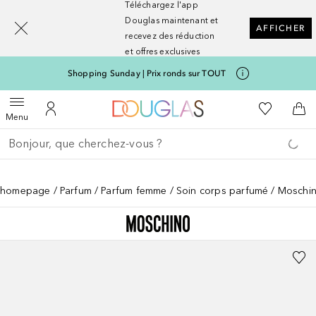
Téléchargez l'app
[navigation.slideout.screenreader]
Douglas maintenant et
AFFICHER
recevez des réduction
et offres exclusives
Shopping Sunday | Prix ronds sur TOUT
Vers l'accueil Nocibé
Vers Ma Li
Ouvrir le menu
Vers Mon Compte
Vers
Menu
Retourner
Effectuer la recherche
homepage
Parfum
Parfum femme
Soin corps parfumé
Moschin