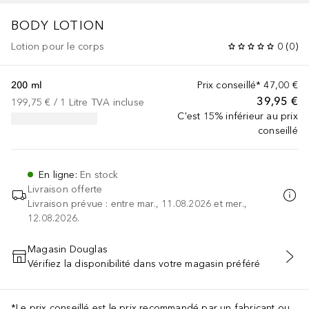
BODY LOTION
Lotion pour le corps
0
(
0
)
200 ml
Prix conseillé*
47,00 €
39,95 €
199,75 €
 / 
1
Litre
TVA incluse
C'est 15% inférieur au prix
conseillé
En ligne
:
En stock
Livraison offerte
Livraison prévue : entre mar., 11.08.2026 et mer.,
12.08.2026.
Magasin Douglas
Vérifiez la disponibilité dans votre magasin préféré
AJOUTER AU PANIER
*Le prix conseillé est le prix recommandé par un fabricant ou