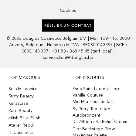
Cookies
RÉSILIER UN CONTRAT
©
2026
Douglas Cosmetics Belgium B.V. | Meir 109–115, 2000
Anvers, Belgique | Numéro de TVA : BE0800143397 | BCE :
0800.143.397 | +31 88 - 368 45 45 (tarif local) |
serviceclient@douglas.be
TOP MARQUES
TOP PRODUITS
Sol de Janeiro
Yves Saint Laurent Libre
Vanille Couture
Fenty Beauty
Miu Miu Fleur de lait
Kérastase
By Terry Tea to tan
Rare Beauty
Autobronzant
eilish Billie Eilish
Dr. Althea 345 Relief Cream
Atelier Rebul
Dior Backstage Glow
IT Cosmetics
Maximizer Palette