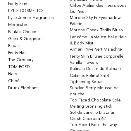
Fenty Skin
Chloé Atelier des Fleurs sous
KYLIE COSMETICS
les Pins
Kylie Jenner Fragrances
Morphe Sky-Fi Eyeshadow
Palette
Medicube
Morphe Cheek Thrills Blush
Paula's Choice
Lancôme La vie est belle Hair
Geek & Gorgeous
& Body Mist
Rituals
Armani Privé Vert Malachite
Fenty Hair
Fenty Skin Brume corporelle
The Ordinary
Vanilla Flowers
TOM FORD
Balmain Destin de Balmain
Nars
Celimax Retinol Shot
Chloé
Tightening Serum
Drunk Elephant
Sundae Berry Mousse de
douche
Too Faced Chocolate Soleil
Melting Bronzing stick
Sol de Janeiro Brazilian
Crush Cheirosa 62
Too Faced Born this way
Concealer