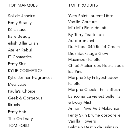
TOP MARQUES
TOP PRODUITS
Sol de Janeiro
Yves Saint Laurent Libre
Vanille Couture
Fenty Beauty
Miu Miu Fleur de lait
Kérastase
By Terry Tea to tan
Rare Beauty
Autobronzant
eilish Billie Eilish
Dr. Althea 345 Relief Cream
Atelier Rebul
Dior Backstage Glow
IT Cosmetics
Maximizer Palette
Fenty Skin
Chloé Atelier des Fleurs sous
KYLIE COSMETICS
les Pins
Kylie Jenner Fragrances
Morphe Sky-Fi Eyeshadow
Palette
Medicube
Morphe Cheek Thrills Blush
Paula's Choice
Lancôme La vie est belle Hair
Geek & Gorgeous
& Body Mist
Rituals
Armani Privé Vert Malachite
Fenty Hair
Fenty Skin Brume corporelle
The Ordinary
Vanilla Flowers
TOM FORD
Balmain Destin de Balmain