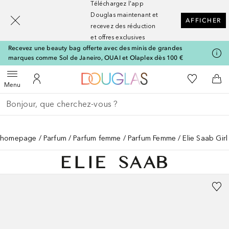
Téléchargez l'app
[navigation.slideout.screenreader]
Douglas maintenant et
AFFICHER
recevez des réduction
et offres exclusives
Recevez une beauty bag offerte avec des minis de grandes
marques comme Sol de Janeiro, OUAI et Olaplex dès 100 €
Vers l'accueil Nocibé
Vers Ma Li
Ouvrir le menu
Vers Mon Compte
Vers
Menu
Retourner
Effectuer la recherche
homepage
Parfum
Parfum femme
Parfum Femme
Elie Saab Gi