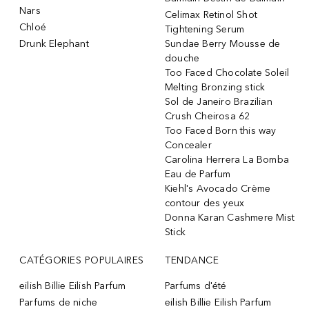
Nars
Celimax Retinol Shot
Chloé
Tightening Serum
Drunk Elephant
Sundae Berry Mousse de
douche
Too Faced Chocolate Soleil
Melting Bronzing stick
Sol de Janeiro Brazilian
Crush Cheirosa 62
Too Faced Born this way
Concealer
Carolina Herrera La Bomba
Eau de Parfum
Kiehl's Avocado Crème
contour des yeux
Donna Karan Cashmere Mist
Stick
CATÉGORIES POPULAIRES
TENDANCE
eilish Billie Eilish Parfum
Parfums d'été
Parfums de niche
eilish Billie Eilish Parfum