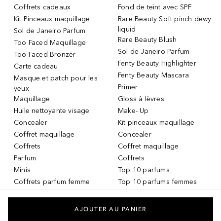
Coffrets cadeaux
Fond de teint avec SPF
Kit Pinceaux maquillage
Rare Beauty Soft pinch dewy
liquid
Sol de Janeiro Parfum
Rare Beauty Blush
Too Faced Maquillage
Sol de Janeiro Parfum
Too Faced Bronzer
Fenty Beauty Highlighter
Carte cadeau
Fenty Beauty Mascara
Masque et patch pour les
Primer
yeux
Maquillage
Gloss à lèvres
Huile nettoyante visage
Make- Up
Concealer
Kit pinceaux maquillage
Coffret maquillage
Concealer
Coffrets
Coffret maquillage
Parfum
Coffrets
Minis
Top 10 parfums
Coffrets parfum femme
Top 10 parfums femmes
Parfum Femme
Top 10 parfums hommes
Crème teintée
Services DOUGLAS
AJOUTER AU PANIER
Huile pour les lèvres
Carte-cadeau DOUGLAS