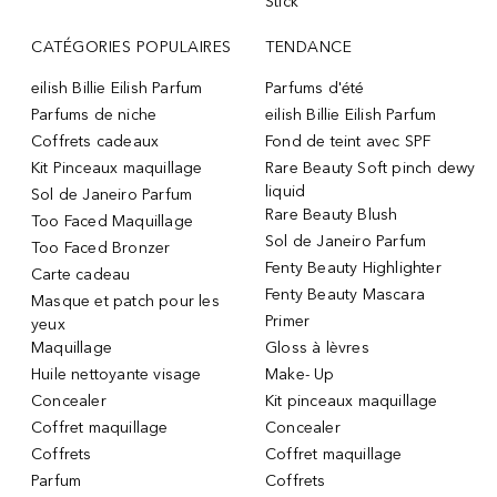
Stick
CATÉGORIES POPULAIRES
TENDANCE
eilish Billie Eilish Parfum
Parfums d'été
Parfums de niche
eilish Billie Eilish Parfum
Coffrets cadeaux
Fond de teint avec SPF
Kit Pinceaux maquillage
Rare Beauty Soft pinch dewy
liquid
Sol de Janeiro Parfum
Rare Beauty Blush
Too Faced Maquillage
Sol de Janeiro Parfum
Too Faced Bronzer
Fenty Beauty Highlighter
Carte cadeau
Fenty Beauty Mascara
Masque et patch pour les
Primer
yeux
Maquillage
Gloss à lèvres
Huile nettoyante visage
Make- Up
Concealer
Kit pinceaux maquillage
Coffret maquillage
Concealer
Coffrets
Coffret maquillage
Parfum
Coffrets