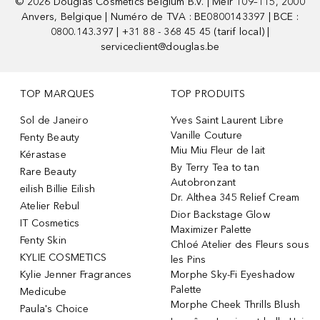
©
2026
Douglas Cosmetics Belgium B.V. | Meir 109–115, 2000
Anvers, Belgique | Numéro de TVA : BE0800143397 | BCE :
0800.143.397 | +31 88 - 368 45 45 (tarif local) |
serviceclient@douglas.be
TOP MARQUES
TOP PRODUITS
Sol de Janeiro
Yves Saint Laurent Libre
Vanille Couture
Fenty Beauty
Miu Miu Fleur de lait
Kérastase
By Terry Tea to tan
Rare Beauty
Autobronzant
eilish Billie Eilish
Dr. Althea 345 Relief Cream
Atelier Rebul
Dior Backstage Glow
IT Cosmetics
Maximizer Palette
Fenty Skin
Chloé Atelier des Fleurs sous
KYLIE COSMETICS
les Pins
Kylie Jenner Fragrances
Morphe Sky-Fi Eyeshadow
Palette
Medicube
Morphe Cheek Thrills Blush
Paula's Choice