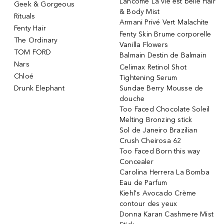
Lancôme La vie est belle Hair
Geek & Gorgeous
& Body Mist
Rituals
Armani Privé Vert Malachite
Fenty Hair
Fenty Skin Brume corporelle
The Ordinary
Vanilla Flowers
TOM FORD
Balmain Destin de Balmain
Nars
Celimax Retinol Shot
Chloé
Tightening Serum
Drunk Elephant
Sundae Berry Mousse de
douche
Too Faced Chocolate Soleil
Melting Bronzing stick
Sol de Janeiro Brazilian
Crush Cheirosa 62
Too Faced Born this way
Concealer
Carolina Herrera La Bomba
Eau de Parfum
Kiehl's Avocado Crème
contour des yeux
Donna Karan Cashmere Mist