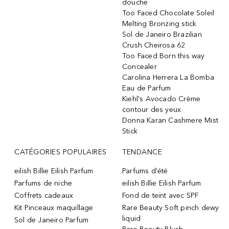
douche
Too Faced Chocolate Soleil
Melting Bronzing stick
Sol de Janeiro Brazilian
Crush Cheirosa 62
Too Faced Born this way
Concealer
Carolina Herrera La Bomba
Eau de Parfum
Kiehl's Avocado Crème
contour des yeux
Donna Karan Cashmere Mist
Stick
CATÉGORIES POPULAIRES
TENDANCE
eilish Billie Eilish Parfum
Parfums d'été
Parfums de niche
eilish Billie Eilish Parfum
Coffrets cadeaux
Fond de teint avec SPF
Kit Pinceaux maquillage
Rare Beauty Soft pinch dewy
liquid
Sol de Janeiro Parfum