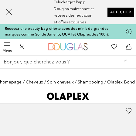
Téléchargez l'app
[navigation.slideout.screenreader]
Douglas maintenant et
AFFICHER
recevez des réduction
et offres exclusives
Recevez une beauty bag offerte avec des minis de grandes
marques comme Sol de Janeiro, OUAI et Olaplex dès 100 €
Vers l'accueil Nocibé
Vers Ma Li
Ouvrir le menu
Vers Mon Compte
Vers
Menu
Retourner
Effectuer la recherche
homepage
Cheveux
Soin cheveux
Shampooing
Olaplex Bond