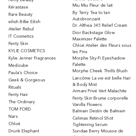
Miu Miu Fleur de lait
Kérastase
By Terry Tea to tan
Rare Beauty
Autobronzant
eilish Billie Eilish
Dr. Althea 345 Relief Cream
Atelier Rebul
Dior Backstage Glow
IT Cosmetics
Maximizer Palette
Fenty Skin
Chloé Atelier des Fleurs sous
KYLIE COSMETICS
les Pins
Kylie Jenner Fragrances
Morphe Sky-Fi Eyeshadow
Palette
Medicube
Morphe Cheek Thrills Blush
Paula's Choice
Lancôme La vie est belle Hair
Geek & Gorgeous
& Body Mist
Rituals
Armani Privé Vert Malachite
Fenty Hair
Fenty Skin Brume corporelle
The Ordinary
Vanilla Flowers
TOM FORD
Balmain Destin de Balmain
Nars
Celimax Retinol Shot
Chloé
Tightening Serum
Drunk Elephant
Sundae Berry Mousse de