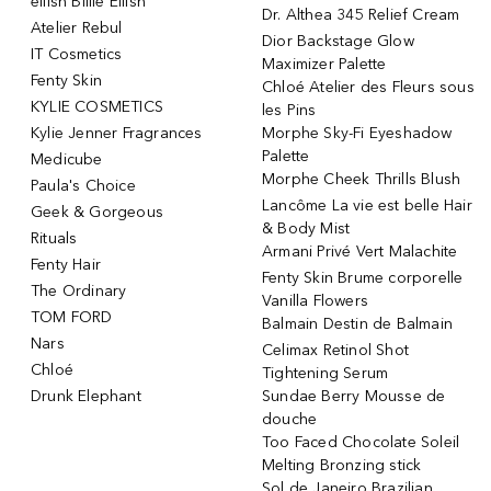
eilish Billie Eilish
Dr. Althea 345 Relief Cream
Atelier Rebul
Dior Backstage Glow
IT Cosmetics
Maximizer Palette
Fenty Skin
Chloé Atelier des Fleurs sous
KYLIE COSMETICS
les Pins
Kylie Jenner Fragrances
Morphe Sky-Fi Eyeshadow
Palette
Medicube
Morphe Cheek Thrills Blush
Paula's Choice
Lancôme La vie est belle Hair
Geek & Gorgeous
& Body Mist
Rituals
Armani Privé Vert Malachite
Fenty Hair
Fenty Skin Brume corporelle
The Ordinary
Vanilla Flowers
TOM FORD
Balmain Destin de Balmain
Nars
Celimax Retinol Shot
Chloé
Tightening Serum
Drunk Elephant
Sundae Berry Mousse de
douche
Too Faced Chocolate Soleil
Melting Bronzing stick
Sol de Janeiro Brazilian