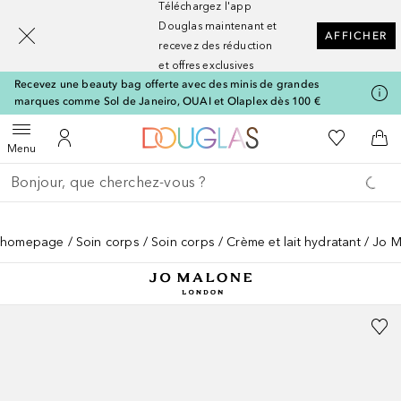
Téléchargez l'app
[navigation.slideout.screenreader]
Douglas maintenant et
AFFICHER
recevez des réduction
et offres exclusives
Recevez une beauty bag offerte avec des minis de grandes
marques comme Sol de Janeiro, OUAI et Olaplex dès 100 €
Vers l'accueil Nocibé
Vers Ma Li
Ouvrir le menu
Vers Mon Compte
Vers
Menu
Retourner
Effectuer la recherche
homepage
Soin corps
Soin corps
Crème et lait hydratant
Jo M