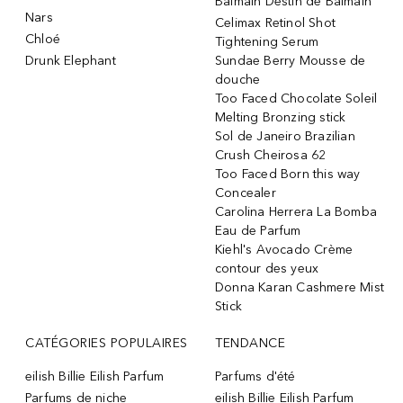
Balmain Destin de Balmain
Nars
Celimax Retinol Shot
Chloé
Tightening Serum
Drunk Elephant
Sundae Berry Mousse de
douche
Too Faced Chocolate Soleil
Melting Bronzing stick
Sol de Janeiro Brazilian
Crush Cheirosa 62
Too Faced Born this way
Concealer
Carolina Herrera La Bomba
Eau de Parfum
Kiehl's Avocado Crème
contour des yeux
Donna Karan Cashmere Mist
Stick
CATÉGORIES POPULAIRES
TENDANCE
eilish Billie Eilish Parfum
Parfums d'été
Parfums de niche
eilish Billie Eilish Parfum