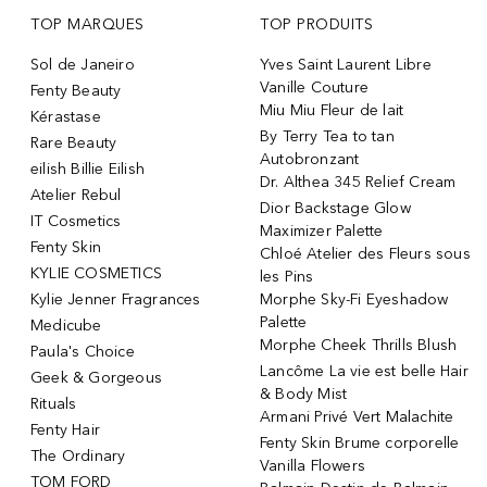
TOP MARQUES
TOP PRODUITS
Sol de Janeiro
Yves Saint Laurent Libre
Vanille Couture
Fenty Beauty
Miu Miu Fleur de lait
Kérastase
By Terry Tea to tan
Rare Beauty
Autobronzant
eilish Billie Eilish
Dr. Althea 345 Relief Cream
Atelier Rebul
Dior Backstage Glow
IT Cosmetics
Maximizer Palette
Fenty Skin
Chloé Atelier des Fleurs sous
KYLIE COSMETICS
les Pins
Kylie Jenner Fragrances
Morphe Sky-Fi Eyeshadow
Palette
Medicube
Morphe Cheek Thrills Blush
Paula's Choice
Lancôme La vie est belle Hair
Geek & Gorgeous
& Body Mist
Rituals
Armani Privé Vert Malachite
Fenty Hair
Fenty Skin Brume corporelle
The Ordinary
Vanilla Flowers
TOM FORD