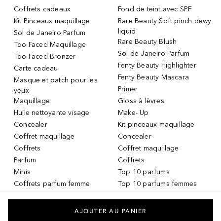
Coffrets cadeaux
Fond de teint avec SPF
Kit Pinceaux maquillage
Rare Beauty Soft pinch dewy
liquid
Sol de Janeiro Parfum
Rare Beauty Blush
Too Faced Maquillage
Sol de Janeiro Parfum
Too Faced Bronzer
Fenty Beauty Highlighter
Carte cadeau
Fenty Beauty Mascara
Masque et patch pour les
Primer
yeux
Maquillage
Gloss à lèvres
Huile nettoyante visage
Make- Up
Concealer
Kit pinceaux maquillage
Coffret maquillage
Concealer
Coffrets
Coffret maquillage
Parfum
Coffrets
Minis
Top 10 parfums
Coffrets parfum femme
Top 10 parfums femmes
Parfum Femme
Top 10 parfums hommes
Crème teintée
Services DOUGLAS
AJOUTER AU PANIER
Huile pour les lèvres
Carte-cadeau DOUGLAS