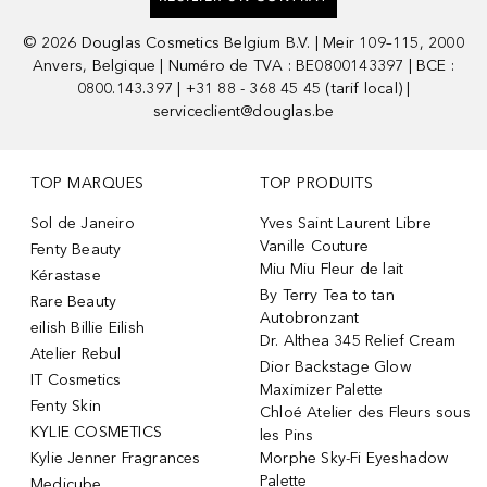
©
2026
Douglas Cosmetics Belgium B.V. | Meir 109–115, 2000
Anvers, Belgique | Numéro de TVA : BE0800143397 | BCE :
0800.143.397 | +31 88 - 368 45 45 (tarif local) |
serviceclient@douglas.be
TOP MARQUES
TOP PRODUITS
Sol de Janeiro
Yves Saint Laurent Libre
Vanille Couture
Fenty Beauty
Miu Miu Fleur de lait
Kérastase
By Terry Tea to tan
Rare Beauty
Autobronzant
eilish Billie Eilish
Dr. Althea 345 Relief Cream
Atelier Rebul
Dior Backstage Glow
IT Cosmetics
Maximizer Palette
Fenty Skin
Chloé Atelier des Fleurs sous
KYLIE COSMETICS
les Pins
Kylie Jenner Fragrances
Morphe Sky-Fi Eyeshadow
Palette
Medicube