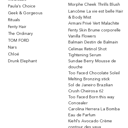
Morphe Cheek Thrills Blush
Paula's Choice
Lancôme La vie est belle Hair
Geek & Gorgeous
& Body Mist
Rituals
Armani Privé Vert Malachite
Fenty Hair
Fenty Skin Brume corporelle
The Ordinary
Vanilla Flowers
TOM FORD
Balmain Destin de Balmain
Nars
Celimax Retinol Shot
Chloé
Tightening Serum
Drunk Elephant
Sundae Berry Mousse de
douche
Too Faced Chocolate Soleil
Melting Bronzing stick
Sol de Janeiro Brazilian
Crush Cheirosa 62
Too Faced Born this way
Concealer
Carolina Herrera La Bomba
Eau de Parfum
Kiehl's Avocado Crème
contour des yeux