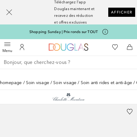
Téléchargez l'app
[navigation.slideout.screenreader]
Douglas maintenant et
AFFICHER
recevez des réduction
et offres exclusives
Shopping Sunday | Prix ronds sur TOUT
Vers l'accueil Nocibé
Vers Ma Li
Ouvrir le menu
Vers Mon Compte
Vers
Menu
Retourner
Effectuer la recherche
homepage
Soin visage
Soin visage
Soin anti rides et anti-âge