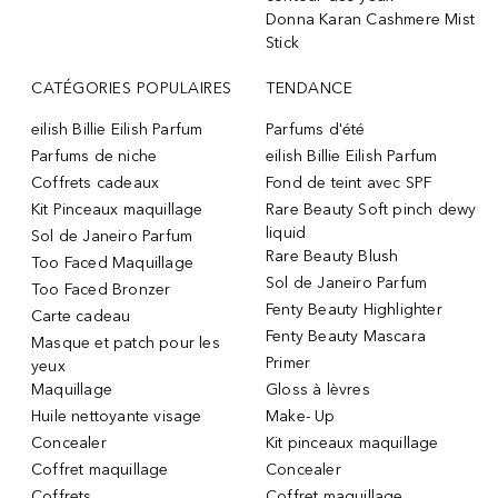
Donna Karan Cashmere Mist
Stick
CATÉGORIES POPULAIRES
TENDANCE
eilish Billie Eilish Parfum
Parfums d'été
Parfums de niche
eilish Billie Eilish Parfum
Coffrets cadeaux
Fond de teint avec SPF
Kit Pinceaux maquillage
Rare Beauty Soft pinch dewy
liquid
Sol de Janeiro Parfum
Rare Beauty Blush
Too Faced Maquillage
Sol de Janeiro Parfum
Too Faced Bronzer
Fenty Beauty Highlighter
Carte cadeau
Fenty Beauty Mascara
Masque et patch pour les
Primer
yeux
Maquillage
Gloss à lèvres
Huile nettoyante visage
Make- Up
Concealer
Kit pinceaux maquillage
Coffret maquillage
Concealer
Coffrets
Coffret maquillage