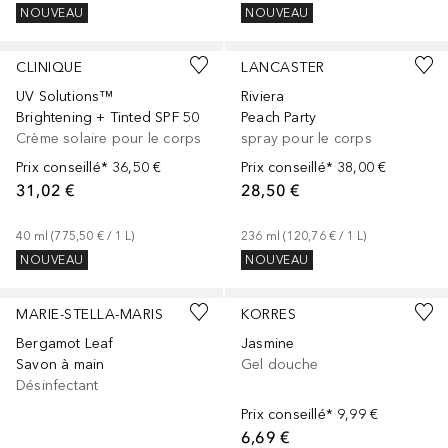
NOUVEAU
NOUVEAU
+
1
CLINIQUE
LANCASTER
UV Solutions™
Riviera
Brightening + Tinted SPF 50
Peach Party
Crème solaire pour le corps
spray pour le corps
Prix conseillé*
36,50 €
Prix conseillé*
38,00 €
31,02 €
28,50 €
40
ml
 (
775,50 €
 / 
1
L
)
236
ml
 (
120,76 €
 / 
1
L
)
NOUVEAU
NOUVEAU
MARIE-STELLA-MARIS
KORRES
Bergamot Leaf
Jasmine
Savon à main
Gel douche
Désinfectant
Prix conseillé*
9,99 €
6,69 €