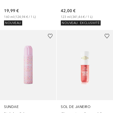
19,99 €
42,00 €
160
ml
 (
124,94 €
 / 
1
L
)
123
ml
 (
341,46 €
 / 
1
L
)
NOUVEAU
NOUVEAU
EXCLUSIVITÉ
SUNDAE
SOL DE JANEIRO