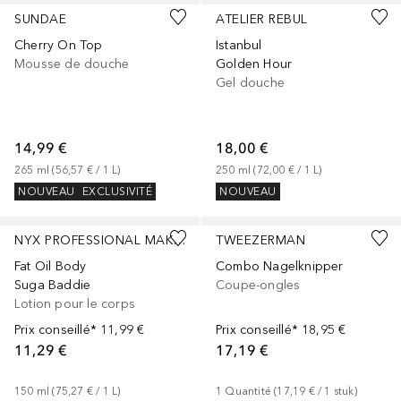
SUNDAE
ATELIER REBUL
Cherry On Top
Istanbul
Mousse de douche
Golden Hour
Gel douche
14,99 €
18,00 €
265
ml
 (
56,57 €
 / 
1
L
)
250
ml
 (
72,00 €
 / 
1
L
)
NOUVEAU
EXCLUSIVITÉ
NOUVEAU
NYX PROFESSIONAL MAKEUP
TWEEZERMAN
Fat Oil Body
Combo Nagelknipper
Suga Baddie
Coupe-ongles
Lotion pour le corps
Prix conseillé*
11,99 €
Prix conseillé*
18,95 €
11,29 €
17,19 €
150
ml
 (
75,27 €
 / 
1
L
)
1
Quantité
 (
17,19 €
 / 
1
stuk
)