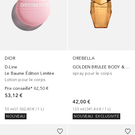
DIOR
OREBELLA
D-Line
GOLDEN BRULEE BODY & HAIR PERFUME MIST
Le Baume Édition Limitée
spray pour le corps
Lotion pour le corps
Prix conseillé*
62,50 €
53,12 €
42,00 €
50
ml
 (
1.062,40 €
 / 
1
L
)
123
ml
 (
341,46 €
 / 
1
L
)
NOUVEAU
NOUVEAU
EXCLUSIVITÉ