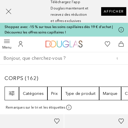
Téléchargez l'app
[navigation.slideout.screenreader]
Douglas maintenant et
AFFICHER
recevez des réduction
et offres exclusives
Shoppez avec -15 % sur tous les soins capillaires dès 19 € d'achat |
Découvrez les offres soins capillaires !
Vers l'accueil Nocibé
Vers Ma Li
Ouvrir le menu
Vers Mon Compte
Vers
Menu
Retourner
Effectuer la recherche
CORPS
162
RÉSULTATS
CORPS
(
162
)
Filtre
Catégories
Prix
Type de produit
Marque
C
Remarques sur le tri et les étiquettes