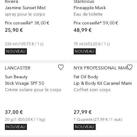
Riviera
Starlicious
Jasmine Sunset Mist
Pineapple Musk
spray pour le corps
Eau de toilette
Prix conseillé*
38,00 €
Prix conseillé*
59,00 €
25,90 €
48,99 €
236
ml
 (
109,75 €
 / 
1
L
)
75
ml
 (
653,20 €
 / 
1
L
)
NOUVEAU
NOUVEAU
LANCASTER
NYX PROFESSIONAL MAKEUP
Sun Beauty
Fat Oil Body
Stick Visage SPF 50
Lip & Body Kit Caramel Mami
Crème solaire pour le corps
Coffret soin corps
37,00 €
27,99 €
20
g
 (
1.850,00 €
 / 
1
kg
)
1
Quantité
 (
27,99 €
 / 
1
stuk
)
NOUVEAU
NOUVEAU