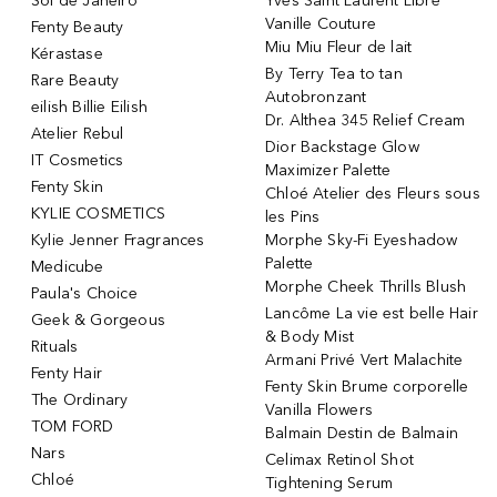
Sol de Janeiro
Yves Saint Laurent Libre
Vanille Couture
Fenty Beauty
Miu Miu Fleur de lait
Kérastase
By Terry Tea to tan
Rare Beauty
Autobronzant
eilish Billie Eilish
Dr. Althea 345 Relief Cream
Atelier Rebul
Dior Backstage Glow
IT Cosmetics
Maximizer Palette
Fenty Skin
Chloé Atelier des Fleurs sous
KYLIE COSMETICS
les Pins
Kylie Jenner Fragrances
Morphe Sky-Fi Eyeshadow
Palette
Medicube
Morphe Cheek Thrills Blush
Paula's Choice
Lancôme La vie est belle Hair
Geek & Gorgeous
& Body Mist
Rituals
Armani Privé Vert Malachite
Fenty Hair
Fenty Skin Brume corporelle
The Ordinary
Vanilla Flowers
TOM FORD
Balmain Destin de Balmain
Nars
Celimax Retinol Shot
Chloé
Tightening Serum