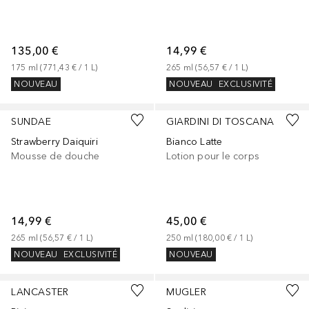
135,00 €
14,99 €
175
ml
 (
771,43 €
 / 
1
L
)
265
ml
 (
56,57 €
 / 
1
L
)
NOUVEAU
NOUVEAU
EXCLUSIVITÉ
SUNDAE
GIARDINI DI TOSCANA
Strawberry Daiquiri
Bianco Latte
Mousse de douche
Lotion pour le corps
14,99 €
45,00 €
265
ml
 (
56,57 €
 / 
1
L
)
250
ml
 (
180,00 €
 / 
1
L
)
NOUVEAU
EXCLUSIVITÉ
NOUVEAU
LANCASTER
MUGLER