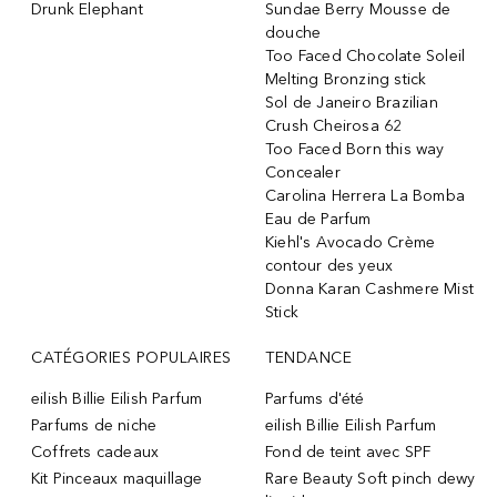
Drunk Elephant
Sundae Berry Mousse de
douche
Too Faced Chocolate Soleil
Melting Bronzing stick
Sol de Janeiro Brazilian
Crush Cheirosa 62
Too Faced Born this way
Concealer
Carolina Herrera La Bomba
Eau de Parfum
Kiehl's Avocado Crème
contour des yeux
Donna Karan Cashmere Mist
Stick
CATÉGORIES POPULAIRES
TENDANCE
eilish Billie Eilish Parfum
Parfums d'été
Parfums de niche
eilish Billie Eilish Parfum
Coffrets cadeaux
Fond de teint avec SPF
Kit Pinceaux maquillage
Rare Beauty Soft pinch dewy