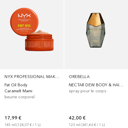
NYX PROFESSIONAL MAKEUP
OREBELLA
Fat Oil Body
NECTAR DEW BODY & HAIR PERFUME MIST
Caramelt Mami
spray pour le corps
beurre corporel
17,99 €
42,00 €
145
ml
 (
124,07 €
 / 
1
L
)
123
ml
 (
341,46 €
 / 
1
L
)