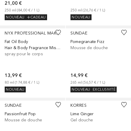
21,00 €
250
ml
 (
84,00 €
 / 
1
L
)
250
ml
 (
26,76 €
 / 
1
L
)
NOUVEAU
CADEAU
NOUVEAU
NYX PROFESSIONAL MAKEUP
SUNDAE
Fat Oil Body
Pomegranate Fizz
Hair & Body Fragrance Mist Juicy Boo
Mousse de douche
spray pour le corps
13,99 €
14,99 €
80
ml
 (
174,88 €
 / 
1
L
)
265
ml
 (
56,57 €
 / 
1
L
)
NOUVEAU
NOUVEAU
EXCLUSIVITÉ
SUNDAE
KORRES
Passionfruit Pop
Lime Ginger
Mousse de douche
Gel douche