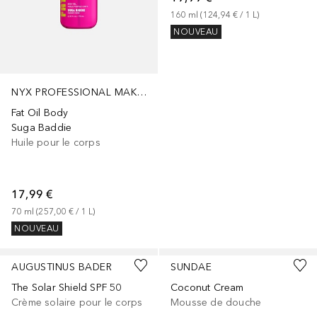
160
ml
 (
124,94 €
 / 
1
L
)
NOUVEAU
NYX PROFESSIONAL MAKEUP
Fat Oil Body
Suga Baddie
Huile pour le corps
17,99 €
70
ml
 (
257,00 €
 / 
1
L
)
NOUVEAU
AUGUSTINUS BADER
SUNDAE
The Solar Shield SPF 50
Coconut Cream
Crème solaire pour le corps
Mousse de douche