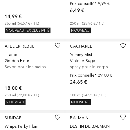
Prix conseillé*
9,99 €
6,49 €
14,99 €
265
ml
 (
56,57 €
 / 
1
L
)
250
ml
 (
25,96 €
 / 
1
L
)
NOUVEAU
EXCLUSIVITÉ
NOUVEAU
ATELIER REBUL
CACHAREL
Istanbul
Yummy Mist
Golden Hour
Violette Sugar
Savon pour les mains
spray pour le corps
Prix conseillé*
29,00 €
24,65 €
18,00 €
250
ml
 (
72,00 €
 / 
1
L
)
100
ml
 (
246,50 €
 / 
1
L
)
NOUVEAU
NOUVEAU
SUNDAE
BALMAIN
Whips Perky Plum
DESTIN DE BALMAIN