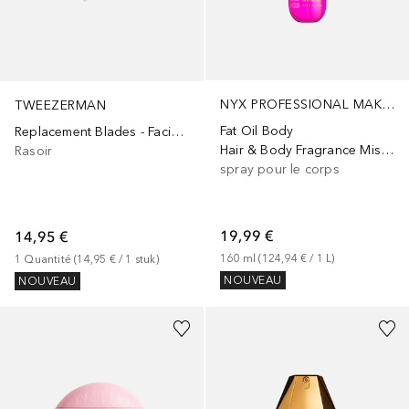
NYX PROFESSIONAL MAKEUP
TWEEZERMAN
Fat Oil Body
Replacement Blades - Facial Razor
Hair & Body Fragrance Mist Suga Baddie
Rasoir
spray pour le corps
19,99 €
14,95 €
160
ml
 (
124,94 €
 / 
1
L
)
1
Quantité
 (
14,95 €
 / 
1
stuk
)
NOUVEAU
NOUVEAU