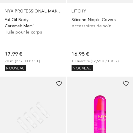
NYX PROFESSIONAL MAKEUP
LITCHY
Fat Oil Body
Silicone Nipple Covers
Caramelt Mami
Accessoires de soin
Huile pour le corps
17,99 €
16,95 €
70
ml
 (
257,00 €
 / 
1
L
)
1
Quantité
 (
16,95 €
 / 
1
stuk
)
NOUVEAU
NOUVEAU