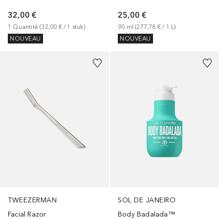
32,00 €
25,00 €
1
Quantité
 (
32,00 €
 / 
1
stuk
)
90
ml
 (
277,78 €
 / 
1
L
)
NOUVEAU
NOUVEAU
TWEEZERMAN
SOL DE JANEIRO
Facial Razor
Body Badalada™