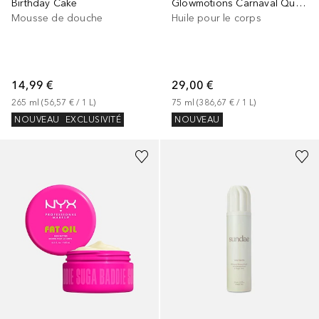
Birthday Cake
Glowmotions Carnaval Queen
Mousse de douche
Huile pour le corps
14,99 €
29,00 €
265
ml
 (
56,57 €
 / 
1
L
)
75
ml
 (
386,67 €
 / 
1
L
)
NOUVEAU
EXCLUSIVITÉ
NOUVEAU