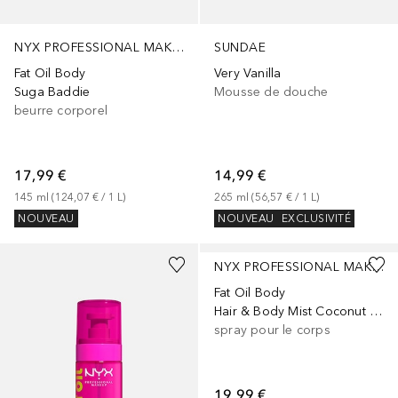
NYX PROFESSIONAL MAKEUP
SUNDAE
Fat Oil Body
Very Vanilla
Suga Baddie
Mousse de douche
beurre corporel
17,99 €
14,99 €
145
ml
 (
124,07 €
 / 
1
L
)
265
ml
 (
56,57 €
 / 
1
L
)
NOUVEAU
NOUVEAU
EXCLUSIVITÉ
NYX PROFESSIONAL MAKEUP
Fat Oil Body
Hair & Body Mist Coconut Cutie
spray pour le corps
19,99 €