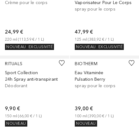
Crème pour le corps
Vaporisateur Pour Le Corps
spray pour le corps
24,99 €
47,99 €
220
ml
 (
113,59 €
 / 
1
L
)
125
ml
 (
383,92 €
 / 
1
L
)
NOUVEAU
EXCLUSIVITÉ
NOUVEAU
EXCLUSIVITÉ
RITUALS
BIOTHERM
Sport Collection
Eau Vitaminée
24h Spray anti-transpirant
Pulsation Berry
Déodorant
spray pour le corps
9,90 €
39,00 €
150
ml
 (
66,00 €
 / 
1
L
)
100
ml
 (
390,00 €
 / 
1
L
)
NOUVEAU
NOUVEAU