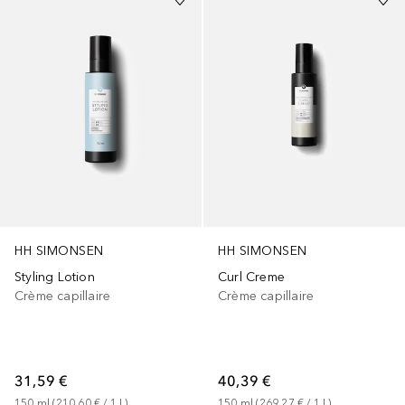
HH SIMONSEN
HH SIMONSEN
Styling Lotion
Curl Creme
Crème capillaire
Crème capillaire
31,59 €
40,39 €
150
ml
 (
210,60 €
 / 
1
L
)
150
ml
 (
269,27 €
 / 
1
L
)