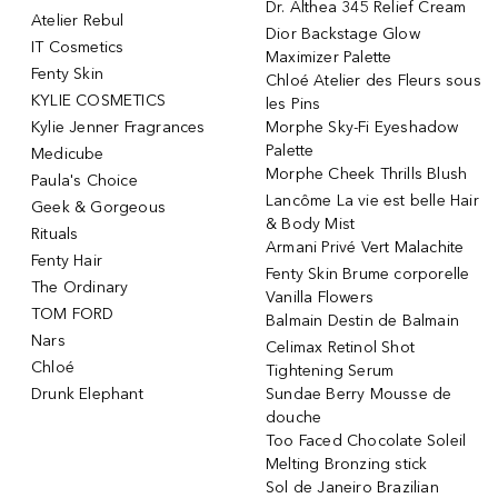
Dr. Althea 345 Relief Cream
Atelier Rebul
Dior Backstage Glow
IT Cosmetics
Maximizer Palette
Fenty Skin
Chloé Atelier des Fleurs sous
KYLIE COSMETICS
les Pins
Kylie Jenner Fragrances
Morphe Sky-Fi Eyeshadow
Palette
Medicube
Morphe Cheek Thrills Blush
Paula's Choice
Lancôme La vie est belle Hair
Geek & Gorgeous
& Body Mist
Rituals
Armani Privé Vert Malachite
Fenty Hair
Fenty Skin Brume corporelle
The Ordinary
Vanilla Flowers
TOM FORD
Balmain Destin de Balmain
Nars
Celimax Retinol Shot
Chloé
Tightening Serum
Drunk Elephant
Sundae Berry Mousse de
douche
Too Faced Chocolate Soleil
Melting Bronzing stick
Sol de Janeiro Brazilian