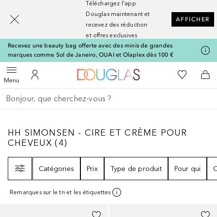
Téléchargez l'app
[navigation.slideout.screenreader]
Douglas maintenant et
AFFICHER
recevez des réduction
et offres exclusives
Recevez une beauty bag offerte avec des minis de grandes
marques comme Sol de Janeiro, OUAI et Olaplex dès 100 €
Vers l'accueil Nocibé
Vers Ma Li
Ouvrir le menu
Vers Mon Compte
Vers
Menu
Retourner
Effectuer la recherche
HH SIMONSEN - CIRE ET CRÈME POUR CH
HH SIMONSEN - CIRE ET CRÈME POUR
CHEVEUX
(
4
)
Filtre
Catégories
Prix
Type de produit
Pour qui
C
Remarques sur le tri et les étiquettes