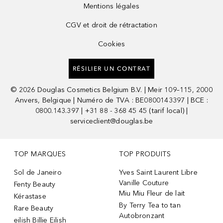
Mentions légales
CGV et droit de rétractation
Cookies
RÉSILIER UN CONTRAT
©
2026
Douglas Cosmetics Belgium B.V. | Meir 109–115, 2000
Anvers, Belgique | Numéro de TVA : BE0800143397 | BCE :
0800.143.397 | +31 88 - 368 45 45 (tarif local) |
serviceclient@douglas.be
TOP MARQUES
TOP PRODUITS
Sol de Janeiro
Yves Saint Laurent Libre
Vanille Couture
Fenty Beauty
Miu Miu Fleur de lait
Kérastase
By Terry Tea to tan
Rare Beauty
Autobronzant
eilish Billie Eilish