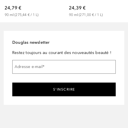
24,79 €
24,39 €
90
ml
 (
275,44 €
 / 
1
L
)
90
ml
 (
271,00 €
 / 
1
L
)
Douglas newsletter
Restez toujours au courant des nouveautés beauté !
Adresse e-mail
*
S'INSCRIRE