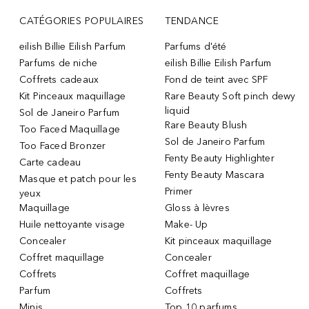
CATÉGORIES POPULAIRES
TENDANCE
eilish Billie Eilish Parfum
Parfums d'été
Parfums de niche
eilish Billie Eilish Parfum
Coffrets cadeaux
Fond de teint avec SPF
Kit Pinceaux maquillage
Rare Beauty Soft pinch dewy
liquid
Sol de Janeiro Parfum
Rare Beauty Blush
Too Faced Maquillage
Sol de Janeiro Parfum
Too Faced Bronzer
Fenty Beauty Highlighter
Carte cadeau
Fenty Beauty Mascara
Masque et patch pour les
Primer
yeux
Maquillage
Gloss à lèvres
Huile nettoyante visage
Make- Up
Concealer
Kit pinceaux maquillage
Coffret maquillage
Concealer
Coffrets
Coffret maquillage
Parfum
Coffrets
Minis
Top 10 parfums