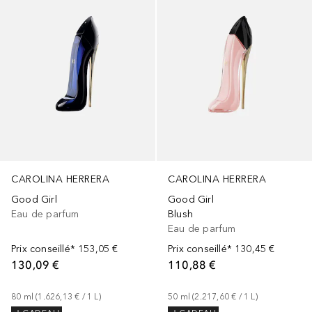
CAROLINA HERRERA
CAROLINA HERRERA
Good Girl
Good Girl
Eau de parfum
Blush
Eau de parfum
Prix conseillé*
153,05 €
Prix conseillé*
130,45 €
130,09 €
110,88 €
80
ml
 (
1.626,13 €
 / 
1
L
)
50
ml
 (
2.217,60 €
 / 
1
L
)