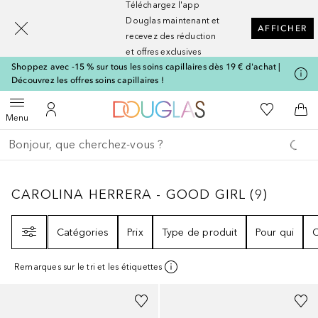
Téléchargez l'app
[navigation.slideout.screenreader]
Douglas maintenant et
AFFICHER
recevez des réduction
et offres exclusives
Shoppez avec -15 % sur tous les soins capillaires dès 19 € d'achat |
Découvrez les offres soins capillaires !
Vers l'accueil Nocibé
Vers Ma Li
Ouvrir le menu
Vers Mon Compte
Vers
Menu
Retourner
Effectuer la recherche
CAROLINA HERRERA - GOOD GIRL
9
RÉSUL
CAROLINA HERRERA - GOOD GIRL
(
9
)
Filtre
Catégories
Prix
Type de produit
Pour qui
C
Remarques sur le tri et les étiquettes