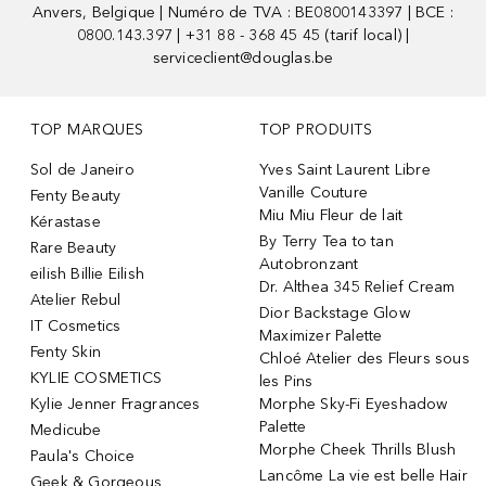
Anvers, Belgique | Numéro de TVA : BE0800143397 | BCE :
0800.143.397 | +31 88 - 368 45 45 (tarif local) |
serviceclient@douglas.be
TOP MARQUES
TOP PRODUITS
Sol de Janeiro
Yves Saint Laurent Libre
Vanille Couture
Fenty Beauty
Miu Miu Fleur de lait
Kérastase
By Terry Tea to tan
Rare Beauty
Autobronzant
eilish Billie Eilish
Dr. Althea 345 Relief Cream
Atelier Rebul
Dior Backstage Glow
IT Cosmetics
Maximizer Palette
Fenty Skin
Chloé Atelier des Fleurs sous
KYLIE COSMETICS
les Pins
Kylie Jenner Fragrances
Morphe Sky-Fi Eyeshadow
Palette
Medicube
Morphe Cheek Thrills Blush
Paula's Choice
Lancôme La vie est belle Hair
Geek & Gorgeous