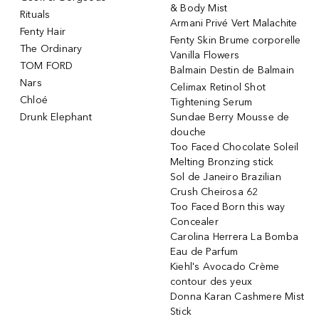
& Body Mist
Rituals
Armani Privé Vert Malachite
Fenty Hair
Fenty Skin Brume corporelle
The Ordinary
Vanilla Flowers
TOM FORD
Balmain Destin de Balmain
Nars
Celimax Retinol Shot
Chloé
Tightening Serum
Drunk Elephant
Sundae Berry Mousse de
douche
Too Faced Chocolate Soleil
Melting Bronzing stick
Sol de Janeiro Brazilian
Crush Cheirosa 62
Too Faced Born this way
Concealer
Carolina Herrera La Bomba
Eau de Parfum
Kiehl's Avocado Crème
contour des yeux
Donna Karan Cashmere Mist
Stick