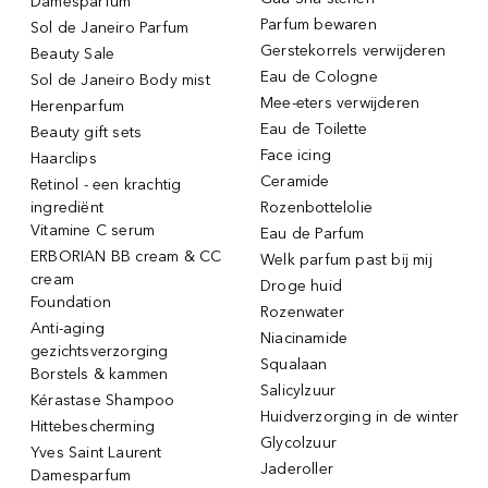
Damesparfum
Parfum bewaren
Sol de Janeiro Parfum
Gerstekorrels verwijderen
Beauty Sale
Eau de Cologne
Sol de Janeiro Body mist
Mee-eters verwijderen
Herenparfum
Eau de Toilette
Beauty gift sets
Face icing
Haarclips
Ceramide
Retinol - een krachtig
ingrediënt
Rozenbottelolie
Vitamine C serum
Eau de Parfum
ERBORIAN BB cream & CC
Welk parfum past bij mij
cream
Droge huid
Foundation
Rozenwater
Anti-aging
Niacinamide
gezichtsverzorging
Squalaan
Borstels & kammen
Salicylzuur
Kérastase Shampoo
Huidverzorging in de winter
Hittebescherming
Glycolzuur
Yves Saint Laurent
Jaderoller
Damesparfum