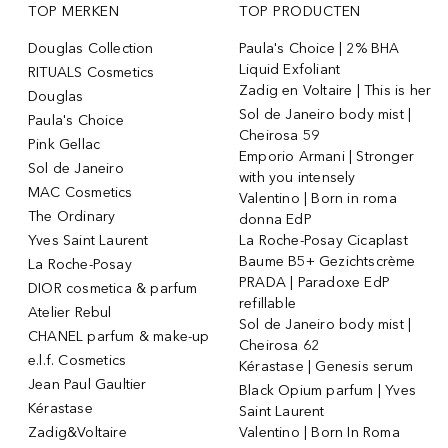
TOP MERKEN
TOP PRODUCTEN
Douglas Collection
Paula's Choice | 2% BHA
Liquid Exfoliant
RITUALS Cosmetics
Zadig en Voltaire | This is her
Douglas
Sol de Janeiro body mist |
Paula's Choice
Cheirosa 59
Pink Gellac
Emporio Armani | Stronger
Sol de Janeiro
with you intensely
MAC Cosmetics
Valentino | Born in roma
The Ordinary
donna EdP
Yves Saint Laurent
La Roche-Posay Cicaplast
Baume B5+ Gezichtscrème
La Roche-Posay
PRADA | Paradoxe EdP
DIOR cosmetica & parfum
refillable
Atelier Rebul
Sol de Janeiro body mist |
CHANEL parfum & make-up
Cheirosa 62
e.l.f. Cosmetics
Kérastase | Genesis serum
Jean Paul Gaultier
Black Opium parfum | Yves
Kérastase
Saint Laurent
Zadig&Voltaire
Valentino | Born In Roma