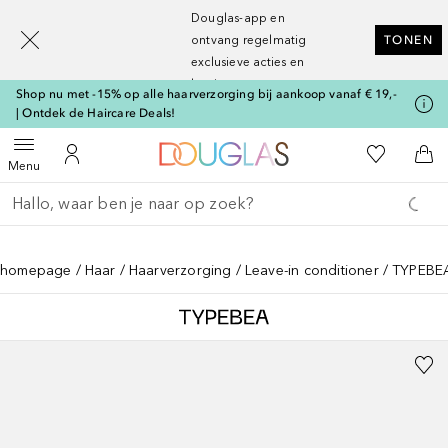
[navigation.slideout.screenreader]
Douglas-app en
ontvang regelmatig
TONEN
exclusieve acties en
kortingen
Shop nu met -15% op alle haarverzorging bij aankoop vanaf € 19,-
| Ontdek de Haircare Deals!
Naar Douglas Home
Naar Mijn W
Open menu
Naar Mijn Account
Naa
Menu
Ga terug
Zoekopdracht uitvoeren
homepage
Haar
Haarverzorging
Leave-in conditioner
TYPEBEA 