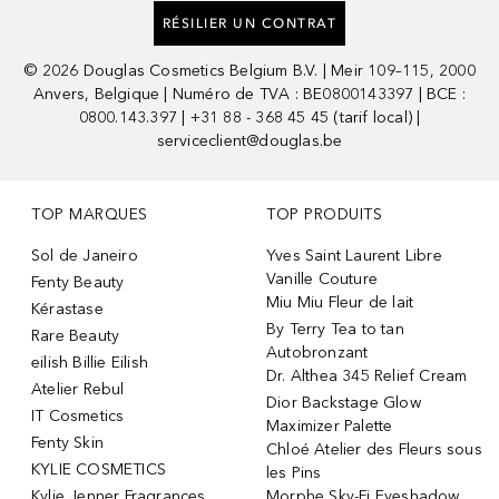
RÉSILIER UN CONTRAT
©
2026
Douglas Cosmetics Belgium B.V. | Meir 109–115, 2000
Anvers, Belgique | Numéro de TVA : BE0800143397 | BCE :
0800.143.397 | +31 88 - 368 45 45 (tarif local) |
serviceclient@douglas.be
TOP MARQUES
TOP PRODUITS
Sol de Janeiro
Yves Saint Laurent Libre
Vanille Couture
Fenty Beauty
Miu Miu Fleur de lait
Kérastase
By Terry Tea to tan
Rare Beauty
Autobronzant
eilish Billie Eilish
Dr. Althea 345 Relief Cream
Atelier Rebul
Dior Backstage Glow
IT Cosmetics
Maximizer Palette
Fenty Skin
Chloé Atelier des Fleurs sous
KYLIE COSMETICS
les Pins
Kylie Jenner Fragrances
Morphe Sky-Fi Eyeshadow