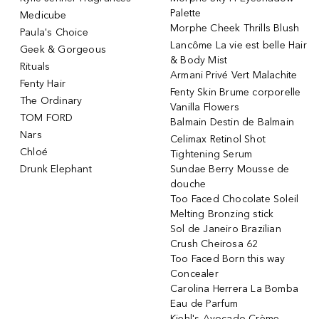
Palette
Medicube
Morphe Cheek Thrills Blush
Paula's Choice
Lancôme La vie est belle Hair
Geek & Gorgeous
& Body Mist
Rituals
Armani Privé Vert Malachite
Fenty Hair
Fenty Skin Brume corporelle
The Ordinary
Vanilla Flowers
TOM FORD
Balmain Destin de Balmain
Nars
Celimax Retinol Shot
Chloé
Tightening Serum
Drunk Elephant
Sundae Berry Mousse de
douche
Too Faced Chocolate Soleil
Melting Bronzing stick
Sol de Janeiro Brazilian
Crush Cheirosa 62
Too Faced Born this way
Concealer
Carolina Herrera La Bomba
Eau de Parfum
Kiehl's Avocado Crème