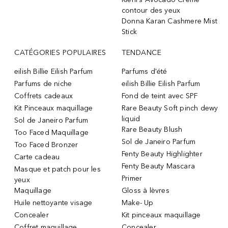
contour des yeux
Donna Karan Cashmere Mist
Stick
CATÉGORIES POPULAIRES
TENDANCE
eilish Billie Eilish Parfum
Parfums d'été
Parfums de niche
eilish Billie Eilish Parfum
Coffrets cadeaux
Fond de teint avec SPF
Kit Pinceaux maquillage
Rare Beauty Soft pinch dewy
liquid
Sol de Janeiro Parfum
Rare Beauty Blush
Too Faced Maquillage
Sol de Janeiro Parfum
Too Faced Bronzer
Fenty Beauty Highlighter
Carte cadeau
Fenty Beauty Mascara
Masque et patch pour les
Primer
yeux
Maquillage
Gloss à lèvres
Huile nettoyante visage
Make- Up
Concealer
Kit pinceaux maquillage
Coffret maquillage
Concealer